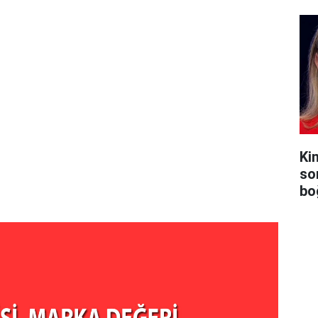
Ki
so
bo