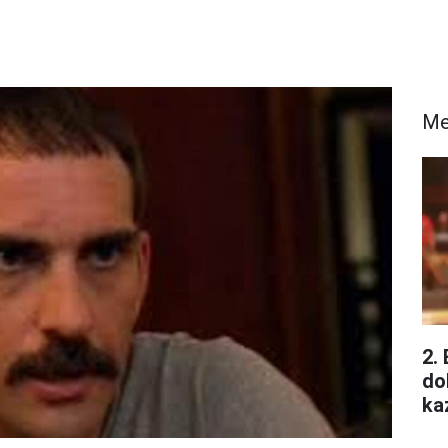
Me
2.
do
ka