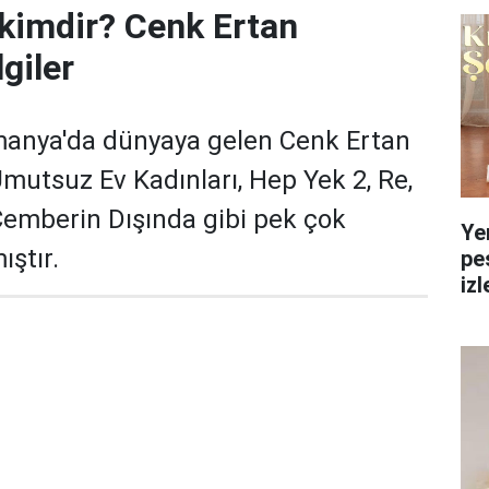
kimdir? Cenk Ertan
giler
lmanya'da dünyaya gelen Cenk Ertan
Umutsuz Ev Kadınları, Hep Yek 2, Re,
Çemberin Dışında gibi pek çok
Ye
ıştır.
pe
izl
yol