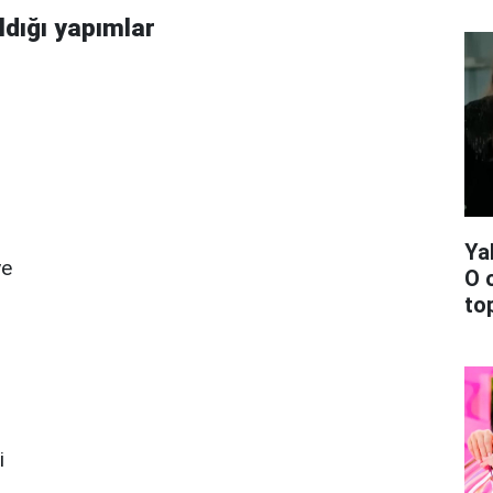
ldığı yapımlar
Ya
ye
O 
top
i