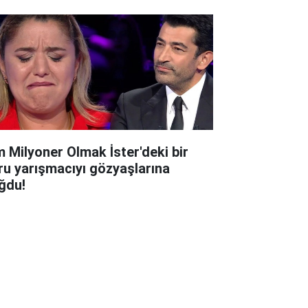
m Milyoner Olmak İster'deki bir
ru yarışmacıyı gözyaşlarına
ğdu!