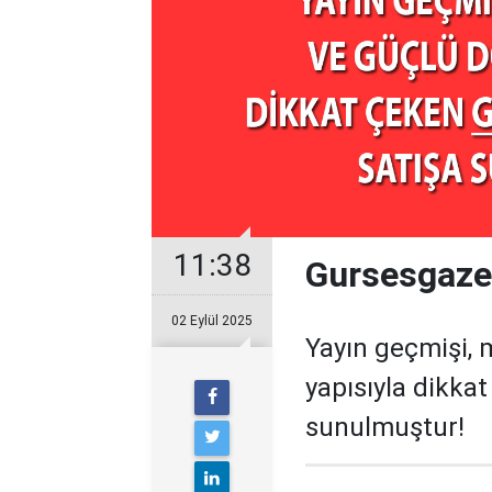
11:38
Gursesgazet
02 Eylül 2025
Yayın geçmişi, 
yapısıyla dikka
sunulmuştur!