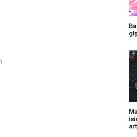
Ba
gi
ı
Ma
z
isi
ar