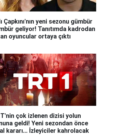
lı Çapkını'nın yeni sezonu gümbür
mbür geliyor! Tanıtımda kadrodan
kan oyuncular ortaya çıktı
T'nin çok izlenen dizisi yolun
nuna geldi! Yeni sezondan önce
al kararı... İzleyiciler kahrolacak