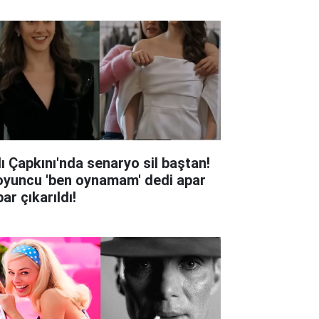
lı Çapkını'nda senaryo sil baştan!
oyuncu 'ben oynamam' dedi apar
ar çıkarıldı!