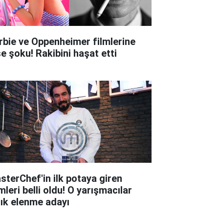
rbie ve Oppenheimer filmlerine
şe şoku! Rakibini haşat etti
sterChef'in ilk potaya giren
mleri belli oldu! O yarışmacılar
tık elenme adayı