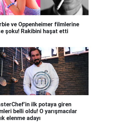
rbie ve Oppenheimer filmlerine
şe şoku! Rakibini haşat etti
sterChef'in ilk potaya giren
mleri belli oldu! O yarışmacılar
tık elenme adayı