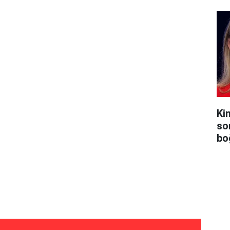
Ki
so
bo