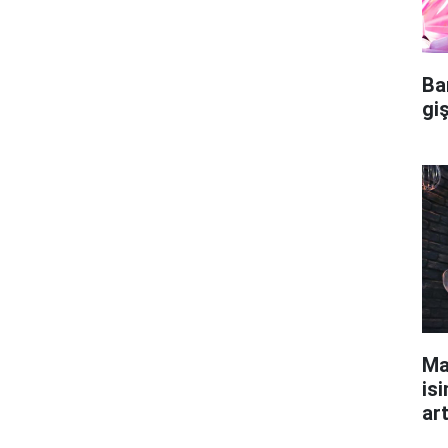
Ba
gi
Ma
isi
ar