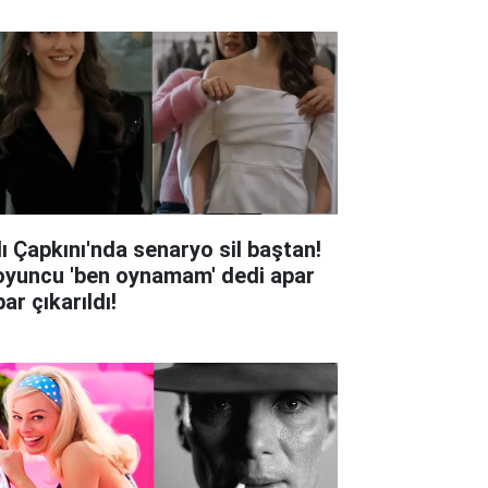
lı Çapkını'nda senaryo sil baştan!
oyuncu 'ben oynamam' dedi apar
ar çıkarıldı!