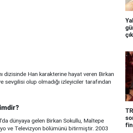
Ya
gü
çı
dizisinde Han karakterine hayat veren Birkan
 sevgilisi olup olmadığı izleyiciler tarafından
kimdir?
TR
so
l’da dünyaya gelen Birkan Sokullu, Maltepe
fin
yo ve Televizyon bölümünü bitirmiştir. 2003