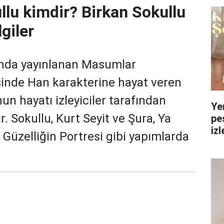
llu kimdir? Birkan Sokullu
giler
ında yayınlanan Masumlar
sinde Han karakterine hayat veren
un hayatı izleyiciler tarafından
Ye
r. Sokullu, Kurt Seyit ve Şura, Ya
pe
izl
, Güzelliğin Portresi gibi yapımlarda
yol