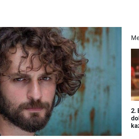
Me
2.
do
ka