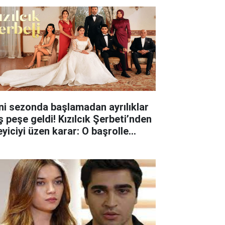
ni sezonda başlamadan ayrılıklar
ş peşe geldi! Kızılcık Şerbeti’nden
eyiciyi üzen karar: O başrolle
lar ayrıldı