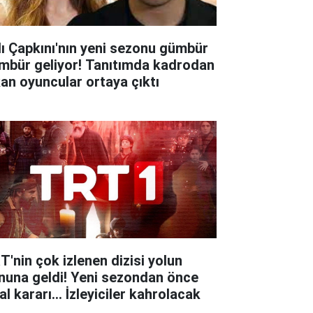
lı Çapkını'nın yeni sezonu gümbür
mbür geliyor! Tanıtımda kadrodan
kan oyuncular ortaya çıktı
T'nin çok izlenen dizisi yolun
nuna geldi! Yeni sezondan önce
al kararı... İzleyiciler kahrolacak