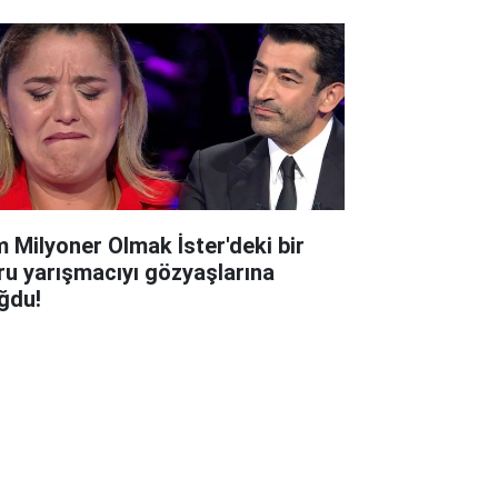
m Milyoner Olmak İster'deki bir
ru yarışmacıyı gözyaşlarına
ğdu!