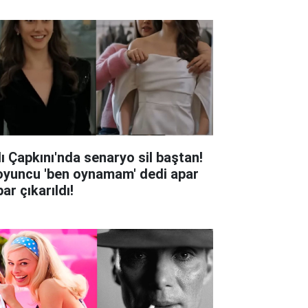
lı Çapkını'nda senaryo sil baştan!
oyuncu 'ben oynamam' dedi apar
ar çıkarıldı!