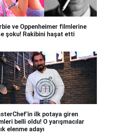
rbie ve Oppenheimer filmlerine
şe şoku! Rakibini haşat etti
sterChef'in ilk potaya giren
mleri belli oldu! O yarışmacılar
tık elenme adayı