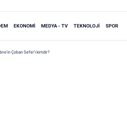
DEM
EKONOMI
MEDYA - TV
TEKNOLOJI
SPOR
brıs'ın Çoban Sefer'i kimdir?