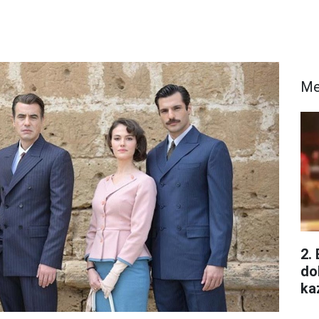
Me
2.
do
ka