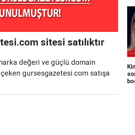
esi.com sitesi satılıktır
marka değeri ve güçlü domain
Ki
t çeken gursesgazetesi.com satışa
so
bo