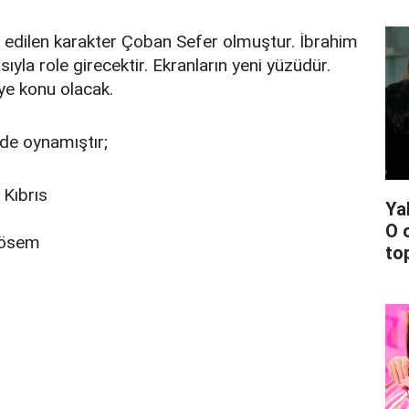
 edilen karakter Çoban Sefer olmuştur. İbrahim
sıyla role girecektir. Ekranların yeni yüzüdür.
ye konu olacak.
de oynamıştır;
 Kıbrıs
Ya
O 
Kösem
top