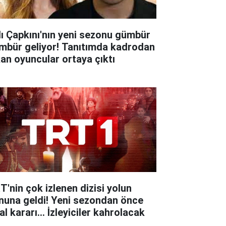
lı Çapkını'nın yeni sezonu gümbür
mbür geliyor! Tanıtımda kadrodan
kan oyuncular ortaya çıktı
T'nin çok izlenen dizisi yolun
nuna geldi! Yeni sezondan önce
al kararı... İzleyiciler kahrolacak