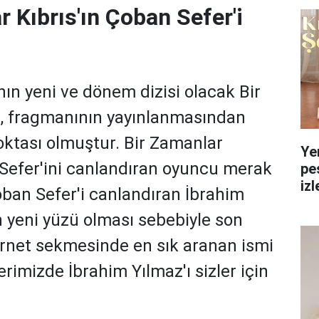
r Kıbrıs'ın Çoban Sefer'i
nın yeni ve dönem dizisi olacak Bir
s, fragmanının yayınlanmasından
oktası olmuştur. Bir Zamanlar
Ye
 Sefer'ini canlandıran oyuncu merak
pe
izl
ban Sefer'i canlandıran İbrahim
yol
ın yeni yüzü olması sebebiyle son
rnet sekmesinde en sık aranan ismi
rimizde İbrahim Yılmaz'ı sizler için