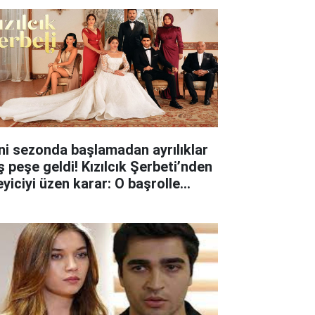
ni sezonda başlamadan ayrılıklar
ş peşe geldi! Kızılcık Şerbeti’nden
eyiciyi üzen karar: O başrolle
lar ayrıldı