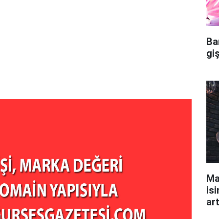
Ba
gi
Ma
isi
ar