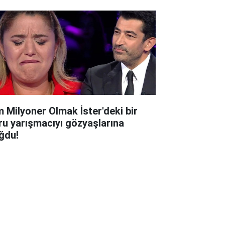
m Milyoner Olmak İster'deki bir
ru yarışmacıyı gözyaşlarına
ğdu!