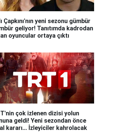
lı Çapkını'nın yeni sezonu gümbür
mbür geliyor! Tanıtımda kadrodan
kan oyuncular ortaya çıktı
T'nin çok izlenen dizisi yolun
nuna geldi! Yeni sezondan önce
al kararı... İzleyiciler kahrolacak