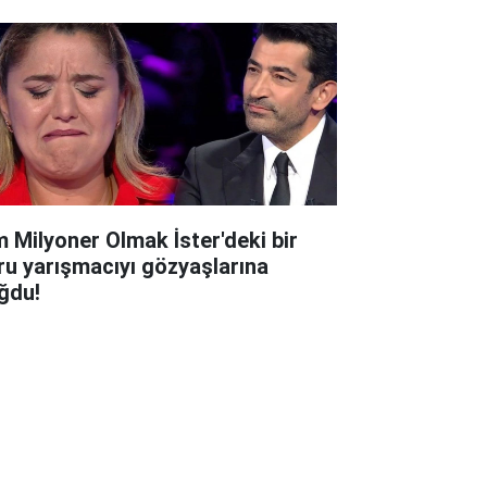
m Milyoner Olmak İster'deki bir
ru yarışmacıyı gözyaşlarına
ğdu!