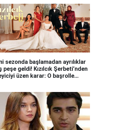
ni sezonda başlamadan ayrılıklar
ş peşe geldi! Kızılcık Şerbeti’nden
eyiciyi üzen karar: O başrolle
lar ayrıldı