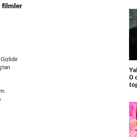
 filmler
Gizlidir
aştan
Ya
O 
top
ım
m