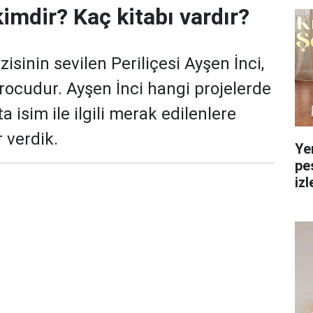
kimdir? Kaç kitabı vardır?
zisinin sevilen Periliçesi Ayşen İnci,
atrocudur. Ayşen İnci hangi projelerde
a isim ile ilgili merak edilenlere
 verdik.
Ye
pe
izl
yol