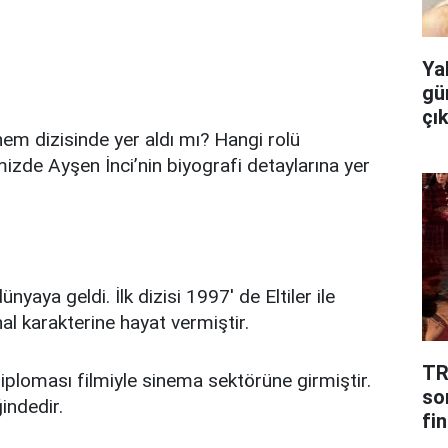
Ya
gü
çı
nnem dizisinde yer aldı mı? Hangi rolü
izde Ayşen İnci’nin biyografi detaylarına yer
nyaya geldi. İlk dizisi 1997' de Eltiler ile
al karakterine hayat vermiştir.
TR
Diploması filmiyle sinema sektörüne girmiştir.
so
ğindedir.
fin