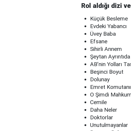
Rol aldığı dizi ve
Küçük Besleme
Evdeki Yabancı
Üvey Baba
Efsane
Sihirli Annem
Şeytan Ayrıntıda 
AB’nin Yolları T
Beşinci Boyut
Dolunay
Emret Komutan
O Şimdi Mahku
Cemile
Daha Neler
Doktorlar
Unutulmayanlar