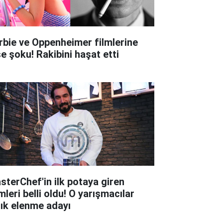
rbie ve Oppenheimer filmlerine
şe şoku! Rakibini haşat etti
sterChef'in ilk potaya giren
mleri belli oldu! O yarışmacılar
tık elenme adayı