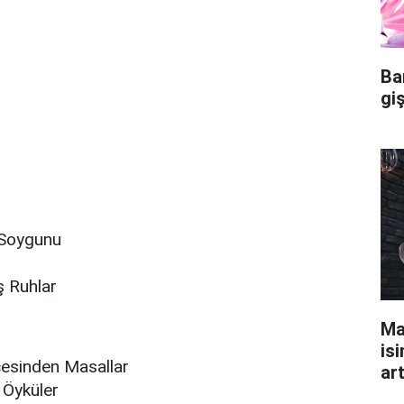
Ba
gi
 Soygunu
 Ruhlar
Ma
isi
çesinden Masallar
ar
 Öyküler