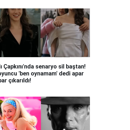
lı Çapkını'nda senaryo sil baştan!
oyuncu 'ben oynamam' dedi apar
ar çıkarıldı!