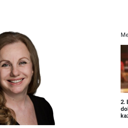
Me
2.
do
ka