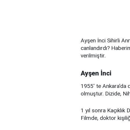
Ayşen İnci Sihirli A
canlandırdı? Haberim
verilmiştir.
Ayşen İnci
1955' te Ankara’da dü
olmuştur. Dizide, Nih
1 yıl sonra Kaçıklık 
Filmde, doktor kişili