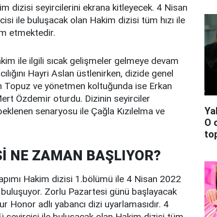
 dizisi seyircilerini ekrana kitleyecek. 4 Nisan
isi ile buluşacak olan Hakim dizisi tüm hızı ile
am etmektedir.
akim ile ilgili sıcak gelişmeler gelmeye devam
cılığını Hayri Aslan üstlenirken, dizide genel
n Topuz ve yönetmen koltuğunda ise Erkan
rt Özdemir oturdu. Dizinin seyirciler
Ya
eklenen senaryosu ile Çağla Kızılelma ve
O 
top
Sİ NE ZAMAN BAŞLIYOR?
yapımı Hakim dizisi 1.bölümü ile 4 Nisan 2022
le buluşuyor. Zorlu Pazartesi günü başlayacak
ur Honor adlı yabancı dizi uyarlamasıdır. 4
 seyircisi ile buluşacak olan Hakim dizisi tüm