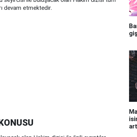
arı devam etmektedir.
Ba
gi
Ma
isi
 KONUSU
ar