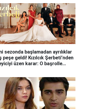
ni sezonda başlamadan ayrılıklar
ş peşe geldi! Kızılcık Şerbeti’nden
eyiciyi üzen karar: O başrolle
lar ayrıldı