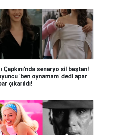
lı Çapkını'nda senaryo sil baştan!
oyuncu 'ben oynamam' dedi apar
ar çıkarıldı!