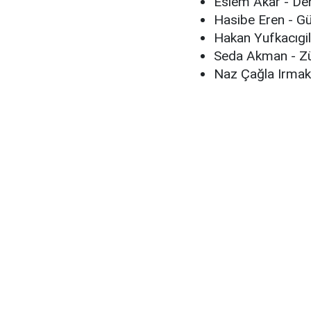
Eslem Akar - De
Hasibe Eren - G
Hakan Yufkacıgil 
Seda Akman - Z
Naz Çağla Irmak