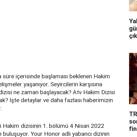
Ya
gü
çı
sa süre içerisinde başlaması beklenen Hakim
k gelişmeler yaşanıyor. Seyircilerin karşısına
dizisi ne zaman başlayacak? Atv Hakim Dizisi
? İşte detaylar ve daha fazlası haberimizin
.
TR
so
zi Hakim dizisinin 1. bölümü 4 Nisan 2022
fin
le buluşuyor. Your Honor adlı yabancı dizinin