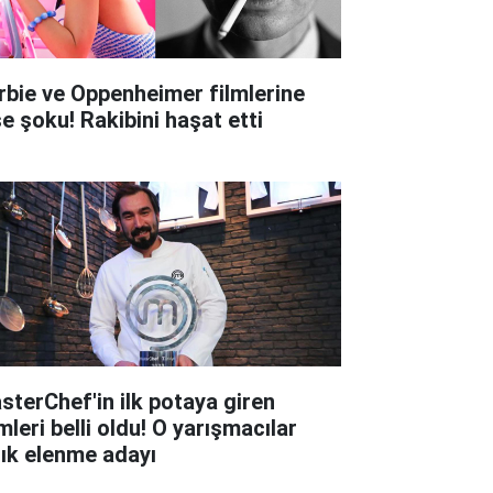
rbie ve Oppenheimer filmlerine
şe şoku! Rakibini haşat etti
sterChef'in ilk potaya giren
mleri belli oldu! O yarışmacılar
tık elenme adayı