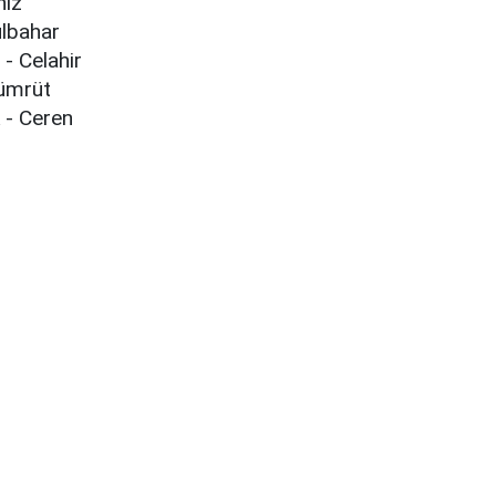
niz
ülbahar
- Celahir
ümrüt
 - Ceren