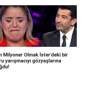
m Milyoner Olmak İster'deki bir
ru yarışmacıyı gözyaşlarına
ğdu!