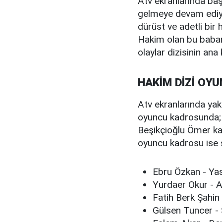
Atv ekranlarında başla
gelmeye devam ediyo
dürüst ve adetli bir
Hakim olan bu baban
olaylar dizisinin ana
HAKİM DİZİ OY
Atv ekranlarında ya
oyuncu kadrosunda; U
Beşikçioğlu Ömer kara
oyuncu kadrosu ise ş
Ebru Özkan - Ya
Yurdaer Okur -
Fatih Berk Şahin
Gülsen Tuncer -