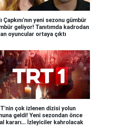
lı Çapkını'nın yeni sezonu gümbür
mbür geliyor! Tanıtımda kadrodan
kan oyuncular ortaya çıktı
T'nin çok izlenen dizisi yolun
nuna geldi! Yeni sezondan önce
al kararı... İzleyiciler kahrolacak