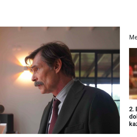
Me
2.
do
ka