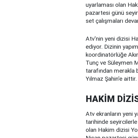
uyarlaması olan Hakim
pazartesi günü seyirc
set çalışmaları dev
Atv'nin yeni dizisi H
ediyor. Dizinin yapım
koordinatörlüğe Akı
Tunç ve Süleymen Me
tarafından merakla b
Yılmaz Şahin'e aittir.
HAKİM DİZİ
Atv ekranların yeni 
tarihinde seyirciler
olan Hakim dizisi Yo
Nisan pazartesi günü