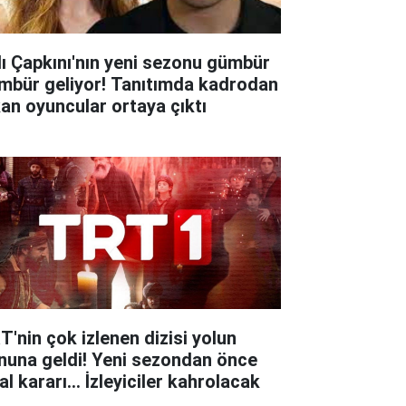
lı Çapkını'nın yeni sezonu gümbür
mbür geliyor! Tanıtımda kadrodan
kan oyuncular ortaya çıktı
T'nin çok izlenen dizisi yolun
nuna geldi! Yeni sezondan önce
al kararı... İzleyiciler kahrolacak