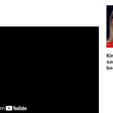
Ki
so
bo