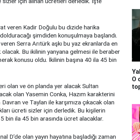
sizler için alınan ücretleri derledik. İşte
yat veren Kadir Doğulu bu dizide harika
 dolduracağı şimdiden konuşulmaya başlandı.
veren Serra Arıtürk aşkı bu yaz ekranlarda en
olacak. Bu ikilinin yanyana gelmesi ile beraber
erak konusu oldu. İkilinin başına 40 ila 45 bin
Ya
O 
eri olan ve ön planda yer alacak Sultan
top
ıracak olan Yasemin Conka, Hazım karakterini
Davran ve Taylan ile karşımıza çıkacak olan
ları ücreti sizler için derledik. Bu kişilerin
35 bin ila 45 bin arasında ücret alacaklar.
Kanal D’de olan yayın hayatına başladığı zaman