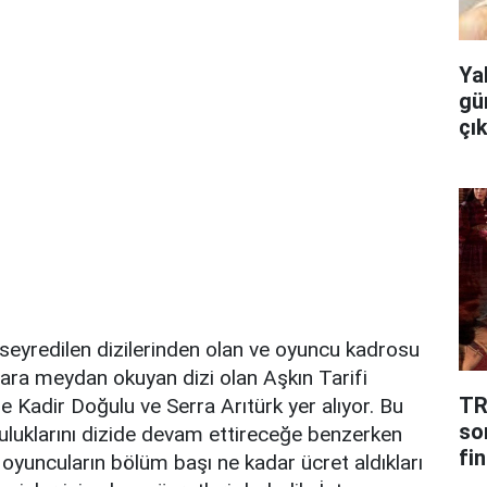
Ya
gü
çı
 seyredilen dizilerinden olan ve oyuncu kadrosu
ara meydan okuyan dizi olan Aşkın Tarifi
TR
de Kadir Doğulu ve Serra Arıtürk yer alıyor. Bu
so
nculuklarını dizide devam ettireceğe benzerken
fin
u oyuncuların bölüm başı ne kadar ücret aldıkları