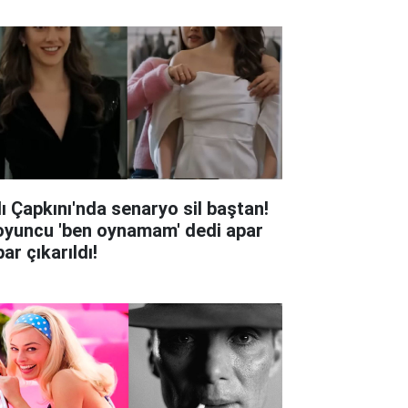
lı Çapkını'nda senaryo sil baştan!
oyuncu 'ben oynamam' dedi apar
ar çıkarıldı!