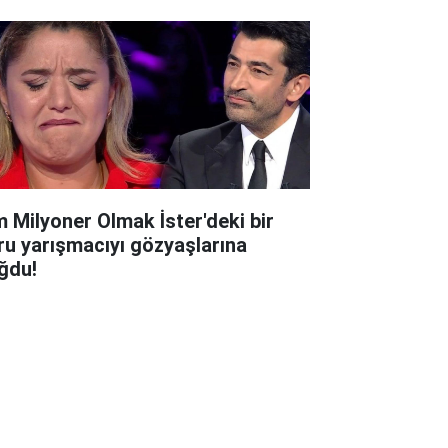
m Milyoner Olmak İster'deki bir
ru yarışmacıyı gözyaşlarına
ğdu!