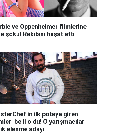
rbie ve Oppenheimer filmlerine
şe şoku! Rakibini haşat etti
sterChef'in ilk potaya giren
mleri belli oldu! O yarışmacılar
tık elenme adayı