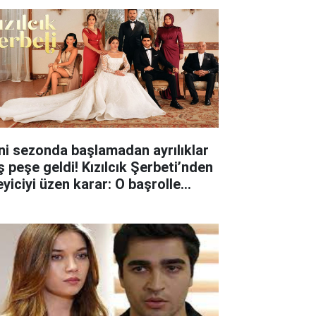
ni sezonda başlamadan ayrılıklar
ş peşe geldi! Kızılcık Şerbeti’nden
eyiciyi üzen karar: O başrolle
lar ayrıldı