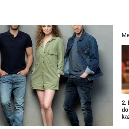
Me
2.
do
ka