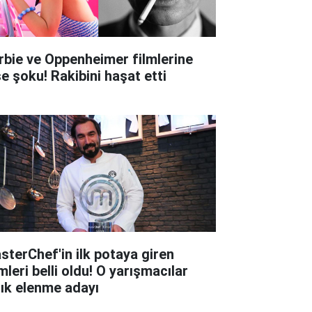
rbie ve Oppenheimer filmlerine
şe şoku! Rakibini haşat etti
sterChef'in ilk potaya giren
mleri belli oldu! O yarışmacılar
tık elenme adayı