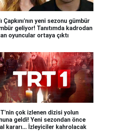
lı Çapkını'nın yeni sezonu gümbür
mbür geliyor! Tanıtımda kadrodan
kan oyuncular ortaya çıktı
T'nin çok izlenen dizisi yolun
nuna geldi! Yeni sezondan önce
al kararı... İzleyiciler kahrolacak