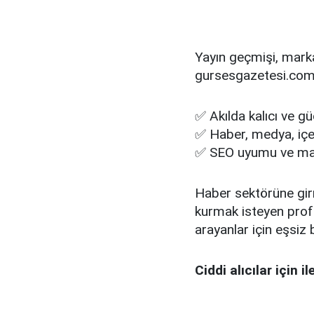
Yayın geçmişi, mark
gursesgazetesi.com
✅ Akılda kalıcı ve g
✅ Haber, medya, içeri
✅ SEO uyumu ve mark
Haber sektörüne girm
kurmak isteyen profe
arayanlar için eşsiz b
Ciddi alıcılar için