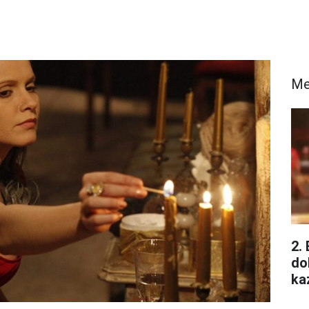
Me
2.
do
ka