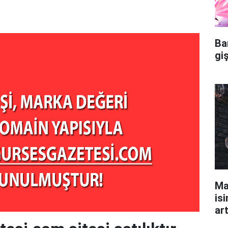
Ba
gi
Ma
isi
ar