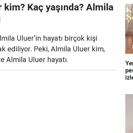
r kim? Kaç yaşında? Almila
ı
ila Uluer’in hayatı birçok kişi
 ediliyor. Peki, Almila Uluer kim,
e Almila Uluer hayatı.
Ye
pe
izl
yol