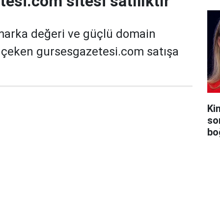
esi.com sitesi satılıktır
marka değeri ve güçlü domain
t çeken gursesgazetesi.com satışa
Ki
so
bo