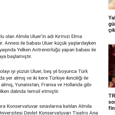
Ya
gü
çı
 olan Almila Uluer’in adı Kırmızı Elma
. Annesi ile babası Uluer küçük yaşlardayken
yaşında Yelken Antrenörlüğü yapan babası ile
a başlamıştır.
layı iyi yüzün Uluer, beş yıl boyunca Türk
a yer almış ve iki kere Türkiye ikinciliği ile
almış, Yunanistan, Fransa ve Hollanda gibi
lken dalında temsil etmiştir.
TR
so
ra Konservatuvar sınavlarına katılan Almila
fin
niversitesi Devlet Konservatuvarı Tiyatro Ana