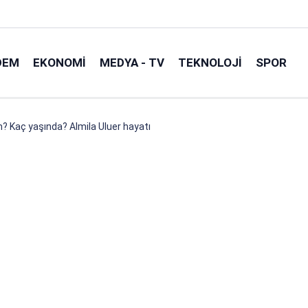
DEM
EKONOMI
MEDYA - TV
TEKNOLOJI
SPOR
m? Kaç yaşında? Almila Uluer hayatı