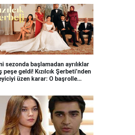
ni sezonda başlamadan ayrılıklar
ş peşe geldi! Kızılcık Şerbeti’nden
eyiciyi üzen karar: O başrolle
lar ayrıldı