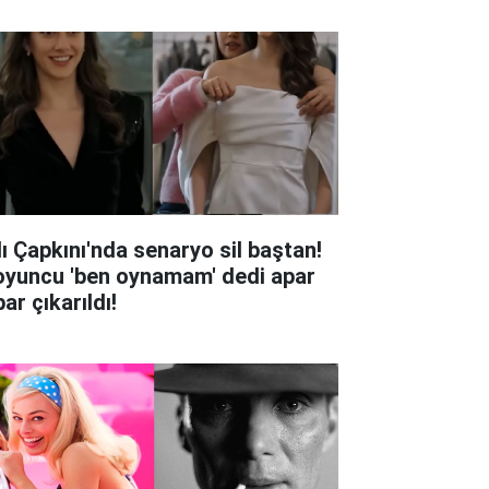
lı Çapkını'nda senaryo sil baştan!
oyuncu 'ben oynamam' dedi apar
ar çıkarıldı!