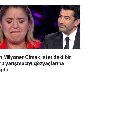
m Milyoner Olmak İster'deki bir
ru yarışmacıyı gözyaşlarına
ğdu!