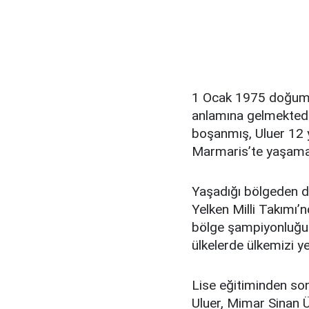
1 Ocak 1975 doğumlu
anlamına gelmektedir
boşanmış, Uluer 12 
Marmaris’te yaşamay
Yaşadığı bölgeden do
Yelken Milli Takımı’nd
bölge şampiyonluğu 
ülkelerde ülkemizi ye
Lise eğitiminden son
Uluer, Mimar Sinan Ü