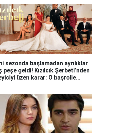
ni sezonda başlamadan ayrılıklar
ş peşe geldi! Kızılcık Şerbeti’nden
eyiciyi üzen karar: O başrolle
lar ayrıldı