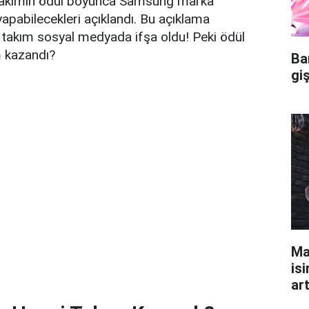
akımın ödül boyunca Samsung marka
yapabilecekleri açıklandı. Bu açıklama
takım sosyal medyada ifşa oldu! Peki ödül
 kazandı?
Ba
gi
Ma
isi
ar