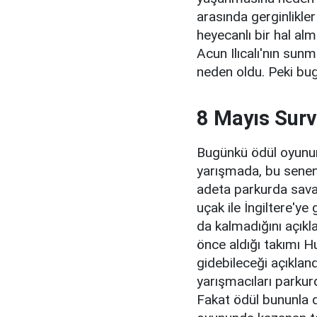
arasında gerginlikl
heyecanlı bir hal a
Acun Ilıcalı'nın sunm
neden oldu. Peki bu
8 Mayıs Surv
Bugünkü ödül oyunun
yarışmada, bu seneni
adeta parkurda sava
uçak ile İngiltere'ye
da kalmadığını açıkla
önce aldığı takımı H
gidebileceği açıklan
yarışmacıları parkur
Fakat ödül bununla 