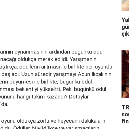
Ya
gü
çı
arının oynanmasının ardından bugünkü ödül
nacağı oldukça merak edildi. Yarışmanın
ştıkça, ödüllerin artması ile birlikte her oyunda
aşladı. Uzun süredir yarışmayı Acun Ilıcalı'nın
in büyümesi ile birlikte, bugünkü ödül
unması beklentiyi yükseltti. Peki bugünkü ödül
yununu hangi takım kazandı? Detaylar
da...
TR
so
oyunu oldukça zorlu ve heyecanlı dakikaların
fin
ldu. Ödüller büyüdükçe ve yarışmacıların