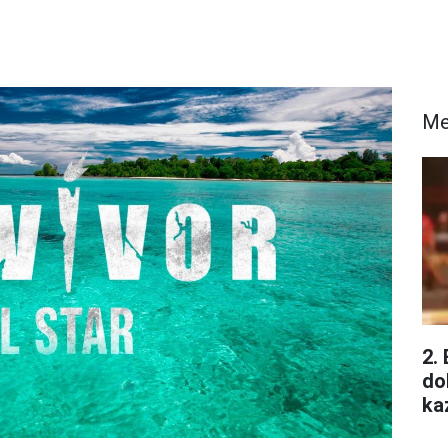
Me
2.
do
ka