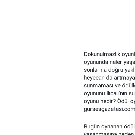
Dokunulmazlık oyunl
oyununda neler yaşa
sonlarına doğru yakla
heyecan da artmaya b
sunmaması ve ödüller
oyununu Ilıcalı'nın s
oyunu nedir? Ödül o
gursesgazetesi.com'
Bugün oynanan ödül 
yaşanmasına neden o