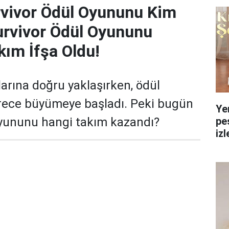
rvivor Ödül Oyununu Kim
urvivor Ödül Oyununu
ım İfşa Oldu!
arına doğru yaklaşırken, ödül
erece büyümeye başladı. Peki bugün
Ye
pe
yununu hangi takım kazandı?
izl
yol