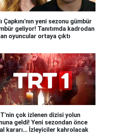
lı Çapkını'nın yeni sezonu gümbür
mbür geliyor! Tanıtımda kadrodan
kan oyuncular ortaya çıktı
T'nin çok izlenen dizisi yolun
nuna geldi! Yeni sezondan önce
al kararı... İzleyiciler kahrolacak