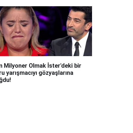
m Milyoner Olmak İster'deki bir
ru yarışmacıyı gözyaşlarına
ğdu!