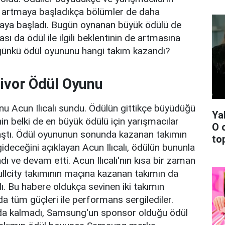
er artmaya başladıkça bölümler de daha
lmaya başladı. Bugün oynanan büyük ödülü de
ası da ödül ile ilgili beklentinin de artmasına
günkü ödül oyununu hangi takım kazandı?
ivor Ödül Oyunu
u Acun Ilıcalı sundu. Ödülün gittikçe büyüdüğü
Ya
n belki de en büyük ödülü için yarışmacılar
O 
ştı. Ödül oyununun sonunda kazanan takımın
top
 gideceğini açıklayan Acun Ilıcalı, ödülün bununla
dı ve devam etti. Acun Ilıcalı'nın kısa bir zaman
ullcity takımının maçına kazanan takımın da
dı. Bu habere oldukça sevinen iki takımın
da tüm güçleri ile performans sergilediler.
da kalmadı, Samsung'un sponsor olduğu ödül