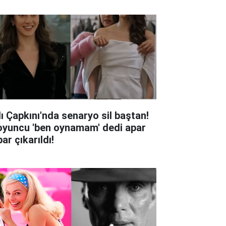
lı Çapkını'nda senaryo sil baştan!
oyuncu 'ben oynamam' dedi apar
ar çıkarıldı!