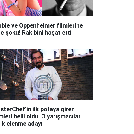
rbie ve Oppenheimer filmlerine
şe şoku! Rakibini haşat etti
sterChef'in ilk potaya giren
mleri belli oldu! O yarışmacılar
tık elenme adayı