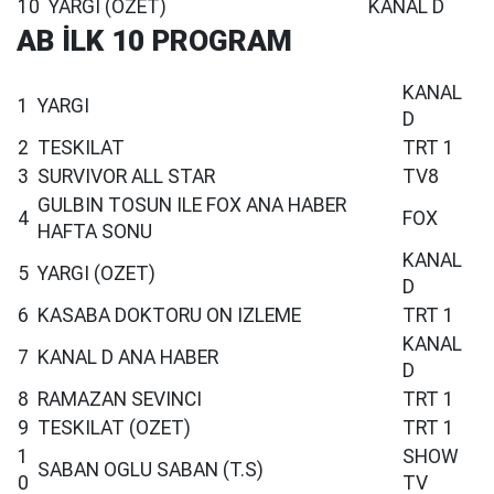
10
YARGI (OZET)
KANAL D
AB İLK 10 PROGRAM
KANAL
1
YARGI
D
2
TESKILAT
TRT 1
3
SURVIVOR ALL STAR
TV8
GULBIN TOSUN ILE FOX ANA HABER
4
FOX
HAFTA SONU
KANAL
5
YARGI (OZET)
D
6
KASABA DOKTORU ON IZLEME
TRT 1
KANAL
7
KANAL D ANA HABER
D
8
RAMAZAN SEVINCI
TRT 1
9
TESKILAT (OZET)
TRT 1
1
SHOW
SABAN OGLU SABAN (T.S)
0
TV