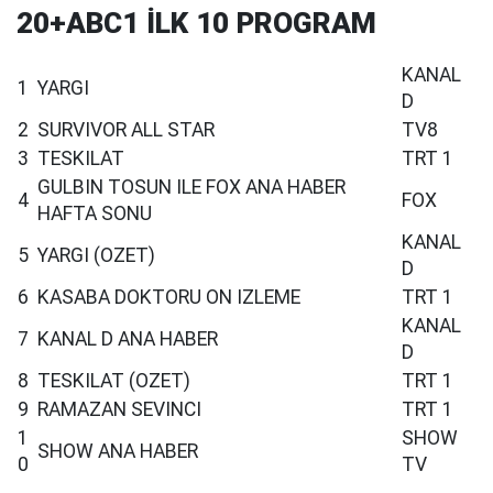
20+ABC1 İLK 10 PROGRAM
KANAL
1
YARGI
D
2
SURVIVOR ALL STAR
TV8
3
TESKILAT
TRT 1
GULBIN TOSUN ILE FOX ANA HABER
4
FOX
HAFTA SONU
KANAL
5
YARGI (OZET)
D
6
KASABA DOKTORU ON IZLEME
TRT 1
KANAL
7
KANAL D ANA HABER
D
8
TESKILAT (OZET)
TRT 1
9
RAMAZAN SEVINCI
TRT 1
1
SHOW
SHOW ANA HABER
0
TV