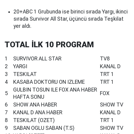
20+ABC 1 Grubunda ise birinci sırada Yargı, ikinci
sırada Survivor All Star, üçüncü sırada Teşkilat
yer aldı.
TOTAL İLK 10 PROGRAM
1
SURVIVOR ALL STAR
TV8
2
YARGI
KANAL D
3
TESKILAT
TRT 1
4
KASABA DOKTORU ON IZLEME
TRT 1
GULBIN TOSUN ILE FOX ANA HABER
5
FOX
HAFTA SONU
6
SHOW ANA HABER
SHOW TV
7
KANAL D ANA HABER
KANAL D
8
TESKILAT (OZET)
TRT 1
9
SABAN OGLU SABAN (T.S)
SHOW TV