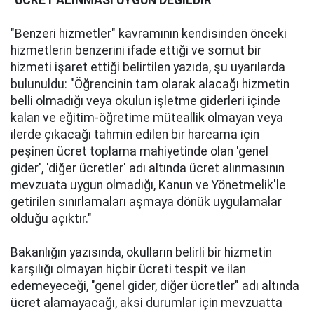
"ÜCRET ALINMASI UYGUN DEĞİLDİR"
"Benzeri hizmetler" kavramının kendisinden önceki
hizmetlerin benzerini ifade ettiği ve somut bir
hizmeti işaret ettiği belirtilen yazıda, şu uyarılarda
bulunuldu: "Öğrencinin tam olarak alacağı hizmetin
belli olmadığı veya okulun işletme giderleri içinde
kalan ve eğitim-öğretime müteallik olmayan veya
ilerde çıkacağı tahmin edilen bir harcama için
peşinen ücret toplama mahiyetinde olan 'genel
gider', 'diğer ücretler' adı altında ücret alınmasının
mevzuata uygun olmadığı, Kanun ve Yönetmelik'le
getirilen sınırlamaları aşmaya dönük uygulamalar
olduğu açıktır."
Bakanlığın yazısında, okulların belirli bir hizmetin
karşılığı olmayan hiçbir ücreti tespit ve ilan
edemeyeceği, "genel gider, diğer ücretler" adı altında
ücret alamayacağı, aksi durumlar için mevzuatta