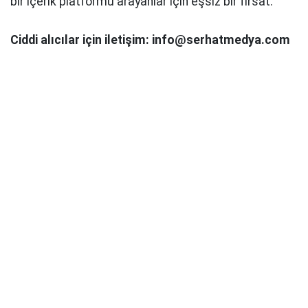
bir içerik platformu arayanlar için eşsiz bir fırsat.
Ciddi alıcılar için iletişim: info@serhatmedya.com