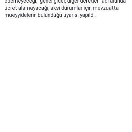
edemeyeceği, "genel gider, diğer ücretler" adı altında
ücret alamayacağı, aksi durumlar için mevzuatta
müeyyidelerin bulunduğu uyarısı yapıldı.