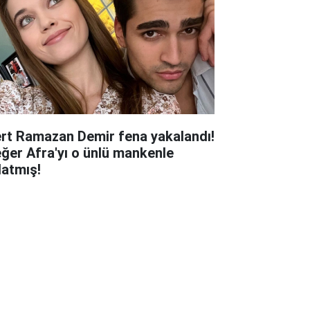
rt Ramazan Demir fena yakalandı!
ğer Afra'yı o ünlü mankenle
datmış!