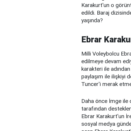
Karakurt'un o görün
edildi. Baraj dizisi
yaşında?
Ebrar Karakur
Milli Voleybolcu Ebr
edilmeye devam ediyo
karakteri ile adından
paylaşım ile ilişkiyi
Tuncer'i merak etm
Daha önce İmge ile ol
tarafından destekleni
Ebrar Karakurt'un İ
sosyal medya gündem