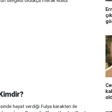
un sevgilisi oldukça merak edildi.
Er
çık
gö
Ce
ka
Kimdir?
ol
sinde hayat verdiği Fulya karakteri ile