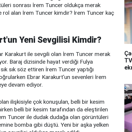
tüleri sonrası İrem Tuncer oldukça merak
nde rol alan İrem Tuncer kimdir? İrem Tuncer kaç
t'un Yeni Sevgilisi Kimdir?
Ça
ar Karakurt ile sevgili olan İrem Tuncer merak
TV
r. Baraj dizisinde hayat verdiği Fulya
ek
 sık sık söz ettiren İrem Tuncer yaptığı
 doğrularken Ebrar Karakurt'un sevenleri İrem
eye devam ediyor.
an ilişkisiyle çok konuşulan, belli bir kesim
rken belli bir kesim tarafından da eleştirilen
rem Tuncer ile dudak dudağa olan görüntüleri
ine bomba gibi düştü. Yeni bir aşka yelken