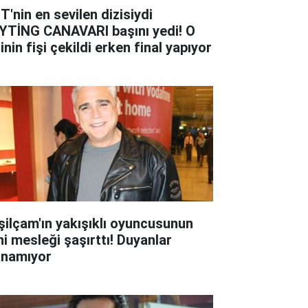
T'nin en sevilen dizisiydi
YTİNG CANAVARI başını yedi! O
inin fişi çekildi erken final yapıyor
şilçam'ın yakışıklı oyuncusunun
ni mesleği şaşırttı! Duyanlar
anamıyor