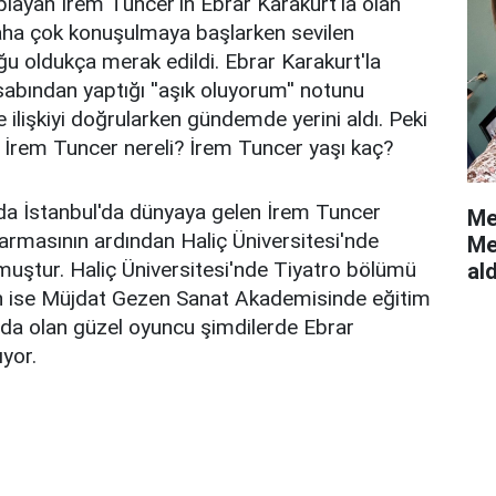
playan İrem Tuncer'in Ebrar Karakurt'la olan
 daha çok konuşulmaya başlarken sevilen
u oldukça merak edildi. Ebrar Karakurt'la
abından yaptığı ''aşık oluyorum'' notunu
 ilişkiyi doğrularken gündemde yerini aldı. Peki
 İrem Tuncer nereli? İrem Tuncer yaşı kaç?
da İstanbul'da dünyaya gelen İrem Tuncer
Me
rmasının ardından Haliç Üniversitesi'nde
Me
uştur. Haliç Üniversitesi'nde Tiyatro bölümü
al
n ise Müjdat Gezen Sanat Akademisinde eğitim
da olan güzel oyuncu şimdilerde Ebrar
ıyor.