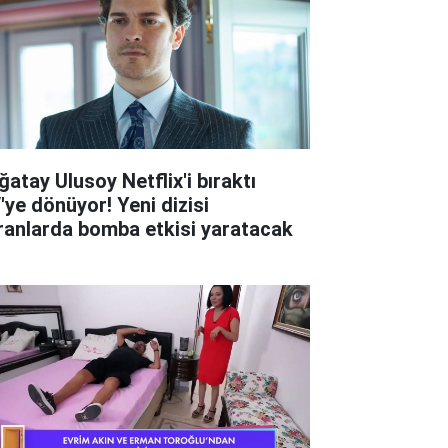
ğatay Ulusoy Netflix'i bıraktı
'ye dönüyor! Yeni dizisi
ranlarda bomba etkisi yaratacak