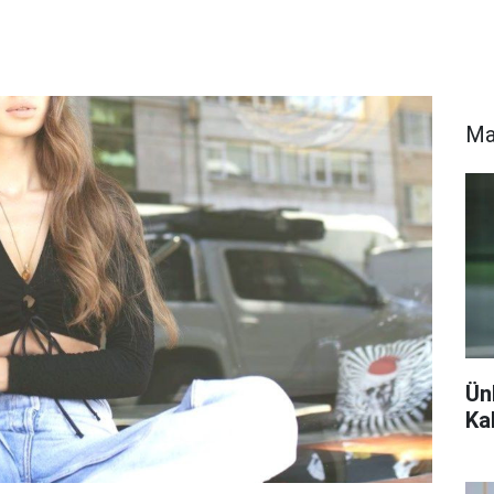
Ma
Ün
Ka