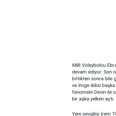
Milli Voleybolcu Eb
devam ediyor. Son ola
bittikten sonra bil
ve İmge ikilisi başk
fenomeni Devin ile s
bir aşka yelken açtı.
Yeni sevgilisi İrem 