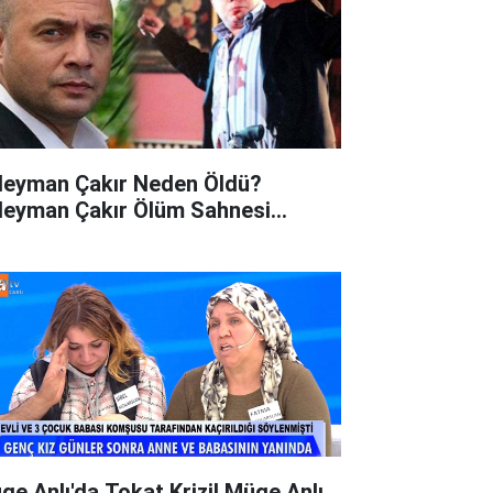
leyman Çakır Neden Öldü?
leyman Çakır Ölüm Sahnesi...
ge Anlı'da Tokat Krizi! Müge Anlı