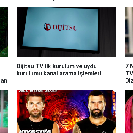
Konusu ve Oyuncuları
Dijitsu TV ilk kurulum ve uydu
7 
l
kurulumu kanal arama işlemleri
TV
san
Di