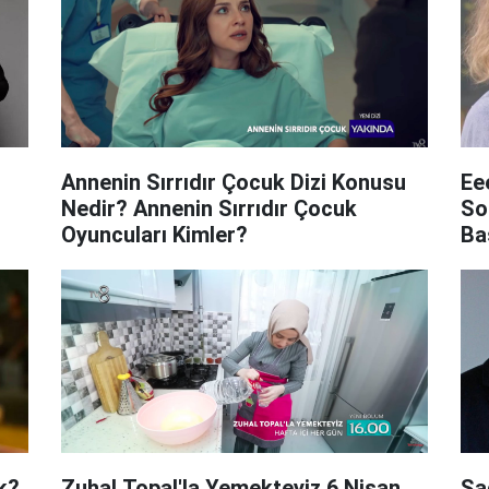
Annenin Sırrıdır Çocuk Dizi Konusu
Ee
Nedir? Annenin Sırrıdır Çocuk
So
Oyuncuları Kimler?
Ba
k?
Zuhal Topal'la Yemekteyiz 6 Nisan
Sa