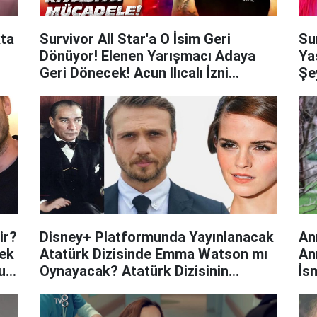
ta
Survivor All Star'a O İsim Geri
Su
Dönüyor! Elenen Yarışmacı Adaya
Ya
Geri Dönecek! Acun Ilıcalı İzni
Şe
Çıkarttı!
Açt
ir?
Disney+ Platformunda Yayınlanacak
An
çek
Atatürk Dizisinde Emma Watson mı
An
cuk
Oynayacak? Atatürk Dizisinin
İs
Oyuncuları