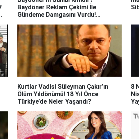
?
Baydöner Reklam Çekimi İle
Si
Gündeme Damgasını Vurdu!
Baydöner'in Sahibi Kim, Nereli?
Kurtlar Vadisi Süleyman Çakır’ın
8 
Ölüm Yıldönümü! 18 Yıl Önce
Ni
Türkiye’de Neler Yaşandı?
Yay