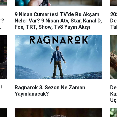
9 Nisan Cumartesi TV’de Bu Akşam
20
r?
Neler Var? 9 Nisan Atv, Star, Kanal D,
De
Fox, TRT, Show, Tv8 Yayın Akışı
Ta
!
Ragnarok 3. Sezon Ne Zaman
De
Yayınlanacak?
Ka
Uç
Di