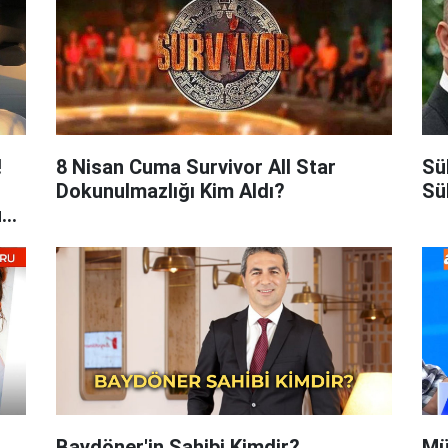
!
8 Nisan Cuma Survivor All Star
Sü
Dokunulmazlığı Kim Aldı?
Sü
u
Baydöner'in Sahibi Kimdir?
Mü