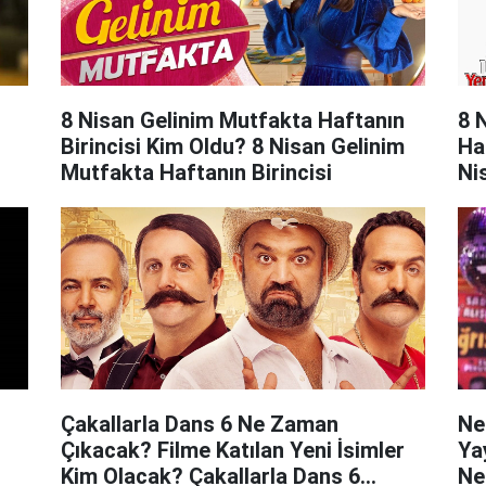
8 Nisan Gelinim Mutfakta Haftanın
8 
Birincisi Kim Oldu? 8 Nisan Gelinim
Ha
Mutfakta Haftanın Birincisi
Ni
Du
Çakallarla Dans 6 Ne Zaman
Ne
Çıkacak? Filme Katılan Yeni İsimler
Ya
Kim Olacak? Çakallarla Dans 6
Ne