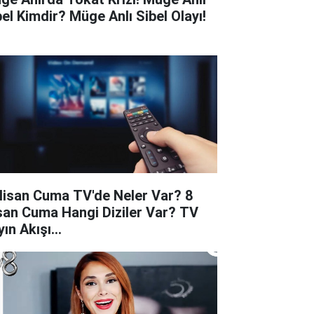
bel Kimdir? Müge Anlı Sibel Olayı!
Nisan Cuma TV'de Neler Var? 8
san Cuma Hangi Diziler Var? TV
ın Akışı...