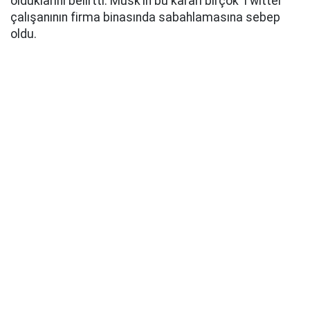
olduklarını belirtti. Musk’ın bu kararı birçok Twitter
çalışanının firma binasında sabahlamasına sebep
oldu.