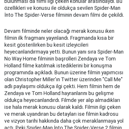
bulunması da filmi ilgi çeken konular arasındaydı. Bu
özellikleri ve konusu ile oldukça sevilen Spider-Man
İnto The Spider-Verse filminin devam filmi de çekildi.
Devam filminde neler olacağı merak konusu iken
filmin ilk fragmanı yayınlandı. Fragmanda kısa bir
kesit gösterilirken bu kesit izleyicileri
heyecanlandırmaya yetti. Bunun yanı sıra Spider-Man
No Way Home filminin başrolleri Zendaya ve Tom
Holland filme katılmak istediklerini bir konuşma
programında açıkladı. Bunun üzerine filmin yapımcısı
olan Christopher Miller'ın Twitter üzerinden "Call Me"
adlı paylaşımı oldukça ilgi çekti. Hem filmin hem de
Zendaya ve Tom Holland hayranlarını bu gelişme
oldukça heyecanlandırdı. Filmde yer alıp almadıkları
ise hala merak konusu olarak kaldı. Filmin ilgi çeken
ve merak uyandıran bu detayları ise filmin kadrosu
ve vizyon tarihi hakkında daha çok meraklanmaya yol
açtı. Peki Spider-Man İnto The Spider-Verse 2 filmin