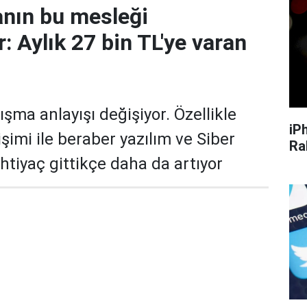
nın bu mesleği
: Aylık 27 bin TL'ye varan
ma anlayışı değişiyor. Özellikle
iP
işimi ile beraber yazılım ve Siber
Ra
htiyaç gittikçe daha da artıyor