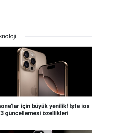
knoloji
one'lar için büyük yenilik! İşte ios
.3 güncellemesi özellikleri