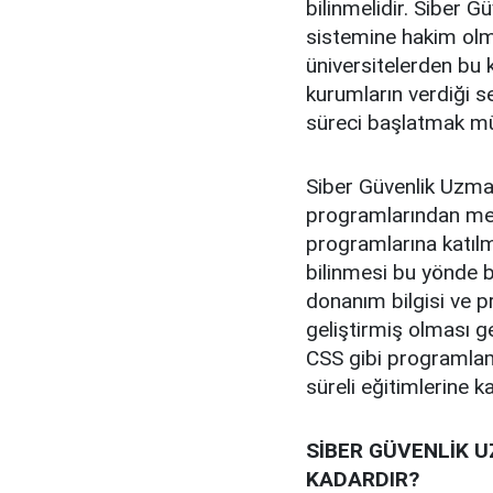
bilinmelidir. Siber Gü
sistemine hakim olm
üniversitelerden bu ko
kurumların verdiği s
süreci başlatmak m
Siber Güvenlik Uzman
programlarından mez
programlarına katılm
bilinmesi bu yönde b
donanım bilgisi ve p
geliştirmiş olması g
CSS gibi programlama 
süreli eğitimlerine ka
SİBER GÜVENLİK U
KADARDIR?