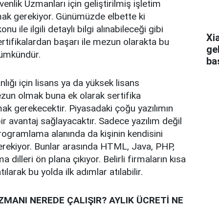
venlik Uzmanları için geliştirilmiş işletim
ak gerekiyor. Günümüzde elbette ki
nu ile ilgili detaylı bilgi alınabileceği gibi
Xi
ertifikalardan başarı ile mezun olarakta bu
ge
ümkündür.
ba
lığı için lisans ya da yüksek lisans
un olmak buna ek olarak sertifika
ak gerekecektir. Piyasadaki çoğu yazılımın
ir avantaj sağlayacaktır. Sadece yazılım değil
rogramlama alanında da kişinin kendisini
erekiyor. Bunlar arasında HTML, Java, PHP,
dilleri ön plana çıkıyor. Belirli firmaların kısa
tılarak bu yolda ilk adımlar atılabilir.
ZMANI NEREDE ÇALIŞIR? AYLIK ÜCRETİ NE