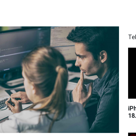
Te
iPh
18