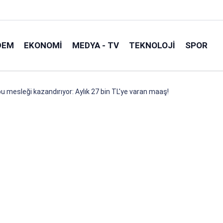
DEM
EKONOMI
MEDYA - TV
TEKNOLOJI
SPOR
u mesleği kazandırıyor: Aylık 27 bin TL'ye varan maaş!