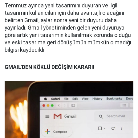
Temmuz ayında yeni tasarımını duyuran ve ilgili
tasarımın kullanıcıları için daha avantajlı olacağını
belirten Gmail, aylar sonra yeni bir duyuru daha
yayınladı. Gmail yönetiminden gelen yeni duyuruya
göre artık yeni tasarımın kullanılmak zorunda olduğu
ve eski tasarıma geri dönüşümün mümkün olmadığı
bilgisi kaydedildi.
GMAIL’DEN KÖKLÜ DEĞİŞİM KARARI!