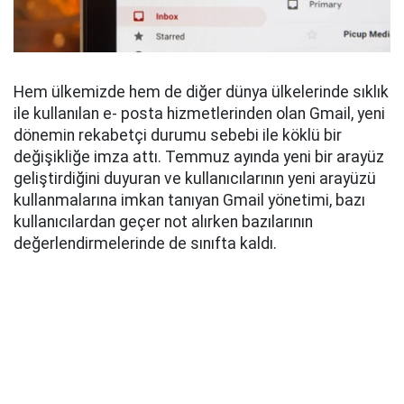
Hem ülkemizde hem de diğer dünya ülkelerinde sıklık
ile kullanılan e- posta hizmetlerinden olan Gmail, yeni
dönemin rekabetçi durumu sebebi ile köklü bir
değişikliğe imza attı. Temmuz ayında yeni bir arayüz
geliştirdiğini duyuran ve kullanıcılarının yeni arayüzü
kullanmalarına imkan tanıyan Gmail yönetimi, bazı
kullanıcılardan geçer not alırken bazılarının
değerlendirmelerinde de sınıfta kaldı.