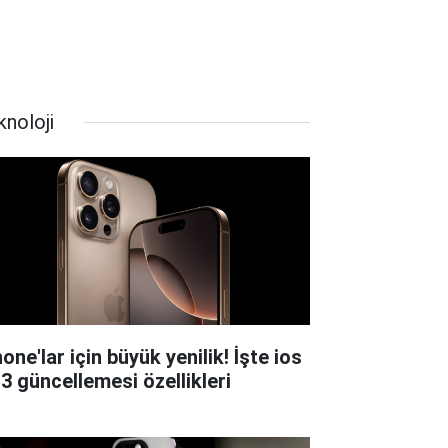
knoloji
one'lar için büyük yenilik! İşte ios
.3 güncellemesi özellikleri