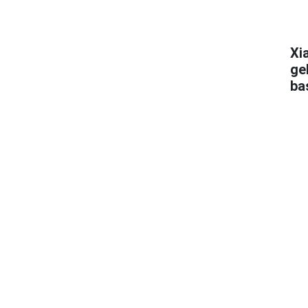
Xi
ge
ba