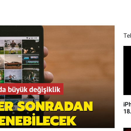
Te
iPh
18