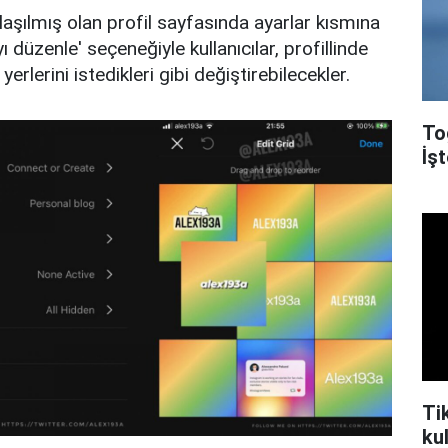
şılmış olan profil sayfasında ayarlar kısmına
ı düzenle' seçeneğiyle kullanıcılar, profillinde
yerlerini istedikleri gibi değiştirebilecekler.
To
İşt
Ti
kul