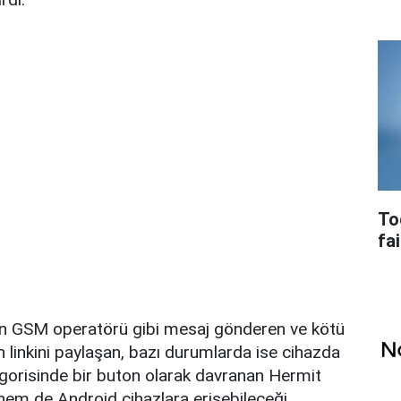
To
fai
şinin GSM operatörü gibi mesaj gönderen ve kötü
 linkini paylaşan, bazı durumlarda ise cihazda
egorisinde bir buton olarak davranan Hermit
hem de Android cihazlara erişebileceği