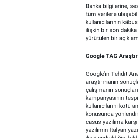
Banka bilgilerine, se
tüm verilere ulaşabil
kullanıcılarının kâb
ilişkin bir son dakik
yürütülen bir açıklam
Google TAG Araştır
Google’ın Tehdit An
araştırmanın sonuçl
çalışmanın sonuçları
kampanyasının tespit
kullanıcılarını kötü 
konusunda yönlendird
casus yazılıma karşı 
yazılımın İtalyan yaz
ilişkilendirildiğini bild