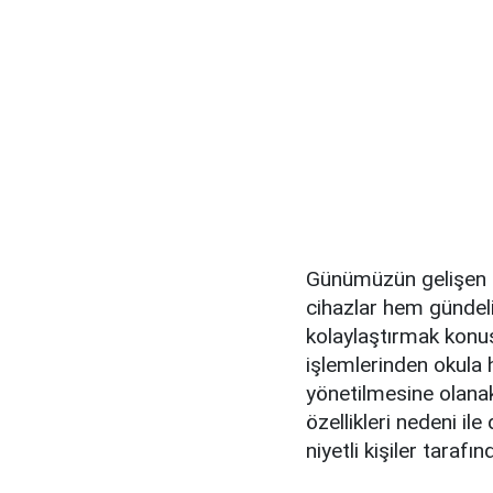
Günümüzün gelişen te
cihazlar hem gündel
kolaylaştırmak konus
işlemlerinden okula h
yönetilmesine olanak
özellikleri nedeni il
niyetli kişiler tarafı