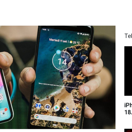
Te
iPh
18