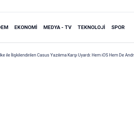
DEM
EKONOMI
MEDYA - TV
TEKNOLOJI
SPOR
lke ile İlişkilendirilen Casus Yazılıma Karşı Uyardı: Hem iOS Hem De Andro