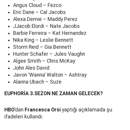
Angus Cloud – Fezco
Eric Dane – Cal Jacobs
Alexa Demie – Maddy Perez
JJacob Elordi – Nate Jacobs
Barbie Ferreira – Kat Hernandez
Nika King – Leslie Bennett
Storm Reid – Gia Bennett
Hunter Schafer – Jules Vaughn
Algee Smith – Chris McKay
John Ales David
Javon ‘Wanna’ Walton – Ashtray
Alanna Ubach – Suze
EUPHORİA 3.SEZON NE ZAMAN GELECEK?
HBO
’dan
Francesca Orsi
yaptığı açıklamada şu
ifadeleri kullandı: