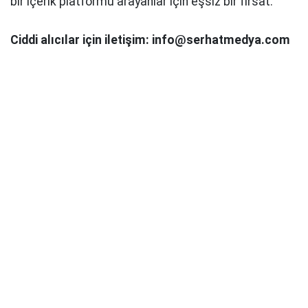
bir içerik platformu arayanlar için eşsiz bir fırsat.
Ciddi alıcılar için iletişim: info@serhatmedya.com