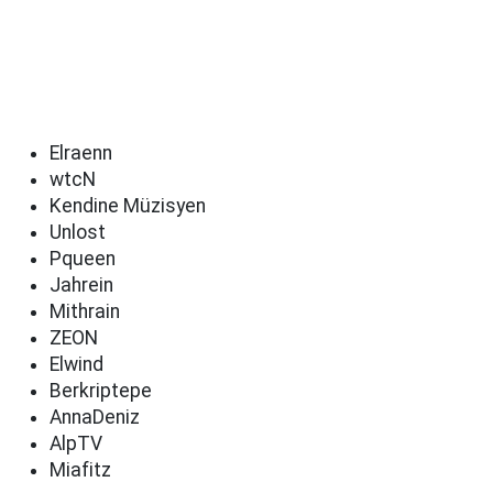
Elraenn
wtcN
Kendine Müzisyen
Unlost
Pqueen
Jahrein
Mithrain
ZEON
Elwind
Berkriptepe
AnnaDeniz
AlpTV
Miafitz