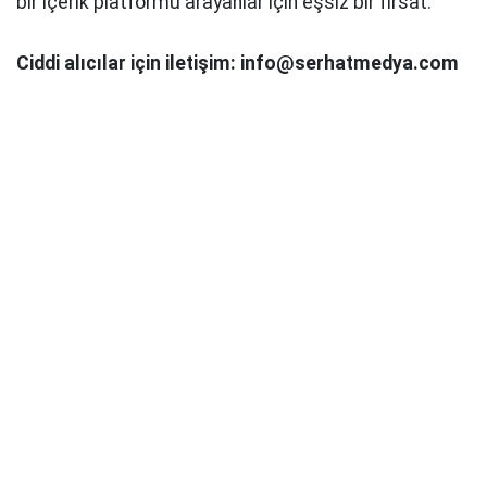
bir içerik platformu arayanlar için eşsiz bir fırsat.
Ciddi alıcılar için iletişim: info@serhatmedya.com