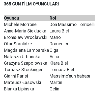
365 GÜN FİLM OYUNCULARI
Oyuncu
Rol
Michele Morrone
Don Massimo Torricelli
Anna-Maria Sieklucka
Laura Biel
Bronisław Wrocławski
Mario
Otar Saralidze
Domenico
Magdalena Lamparska
Olga
Natasza Urbańska
Anna
Grażyna Szapołowska
Klara Biel
Tomasz Stockinger
Tomasz Biel
Gianni Parisi
Massimo'nun babası
Mateusz Łasowski
Martin
Blanka Lipińska
Gelin