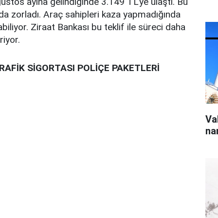
ğustos ayına gelindiğinde 3.149 TL'ye ulaştı. Bu
da zorladı. Araç sahipleri kaza yapmadığında
iliyor. Ziraat Bankası bu teklif ile süreci daha
riyor.
RAFİK SİGORTASI POLİÇE PAKETLERİ
Va
na