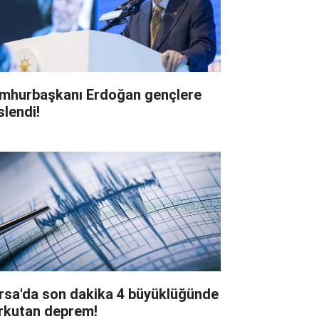
mhurbaşkanı Erdoğan gençlere
slendi!
rsa'da son dakika 4 büyüklüğünde
rkutan deprem!