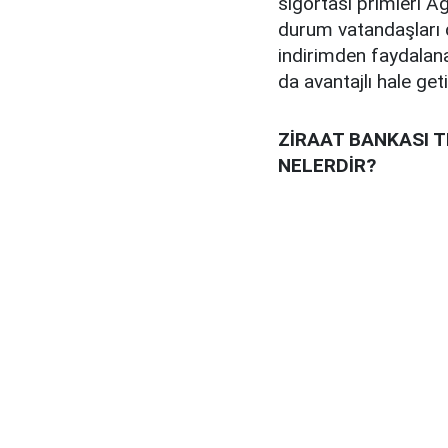
sigortası primleri A
durum vatandaşları 
indirimden faydalanab
da avantajlı hale geti
ZİRAAT BANKASI T
NELERDİR?