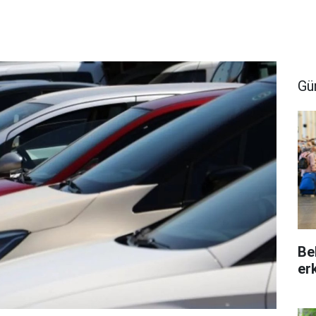
Gü
Be
er