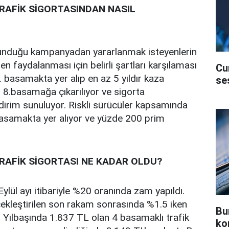
RAFİK SİGORTASINDAN NASIL
sunduğu kampanyadan yararlanmak isteyenlerin
n faydalanması için belirli şartları karşılaması
Cu
. basamakta yer alıp en az 5 yıldır kaza
se
8.basamağa çıkarılıyor ve sigorta
dirim sunuluyor. Riskli sürücüler kapsamında
ı basamakta yer alıyor ve yüzde 200 prim
RAFİK SİGORTASI NE KADAR OLDU?
Eylül ayı itibariyle %20 oranında zam yapıldı.
çekleştirilen son rakam sonrasında %1.5 iken
Bu
. Yılbaşında 1.837 TL olan 4 basamaklı trafik
ko