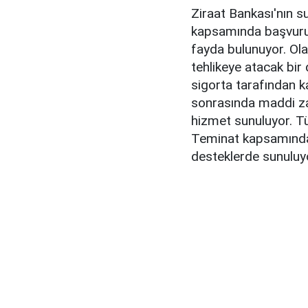
Ziraat Bankası'nın su
kapsamında başvurud
fayda bulunuyor. Olas
tehlikeye atacak bi
sigorta tarafından k
sonrasında maddi zar
hizmet sunuluyor. Tü
Teminat kapsamında; 
desteklerde sunuluy