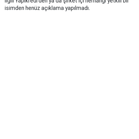
ilgili Yapıkredi'den ya da şirket içi herhangi yetkili bir
isimden henüz açıklama yapılmadı.