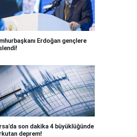
mhurbaşkanı Erdoğan gençlere
slendi!
rsa'da son dakika 4 büyüklüğünde
rkutan deprem!