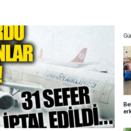
Gü
Be
er