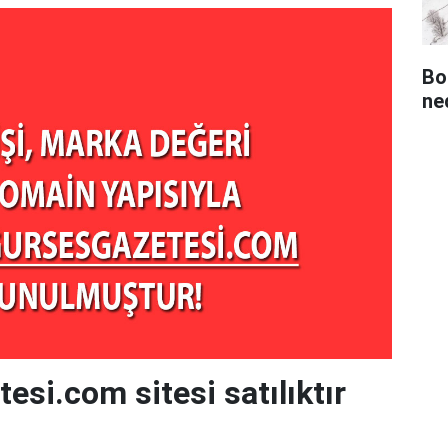
Bo
ned
esi.com sitesi satılıktır