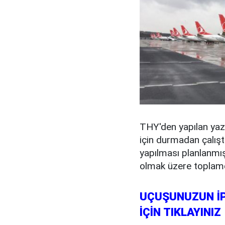
THY'den yapılan yazı
için durmadan çalışt
yapılması planlanmış
olmak üzere toplamda 
UÇUŞUNUZUN İP
İÇİN TIKLAYINIZ