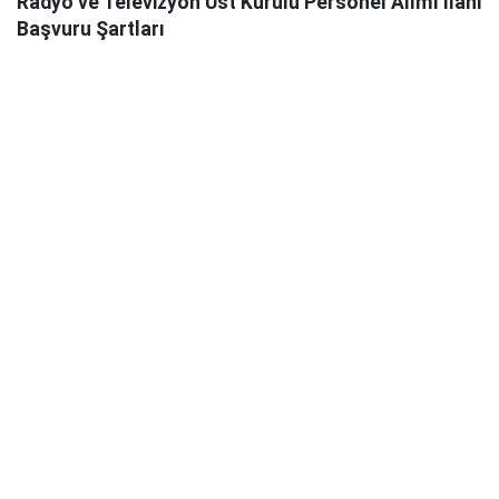
Radyo ve Televizyon Üst Kurulu Personel Alımı İlanı
Başvuru Şartları