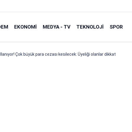
DEM
EKONOMI
MEDYA - TV
TEKNOLOJI
SPOR
ullanıyor! Çok büyük para cezası kesilecek: Üyeliği olanlar dikkat