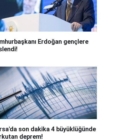
mhurbaşkanı Erdoğan gençlere
slendi!
rsa'da son dakika 4 büyüklüğünde
rkutan deprem!