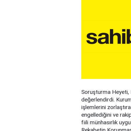
Soruşturma Heyeti, S
değerlendirdi. Kurum
işlemlerini zorlaştır
engellediğini ve ra
fiili münhasırlık uygu
Rekabetin Korunmas