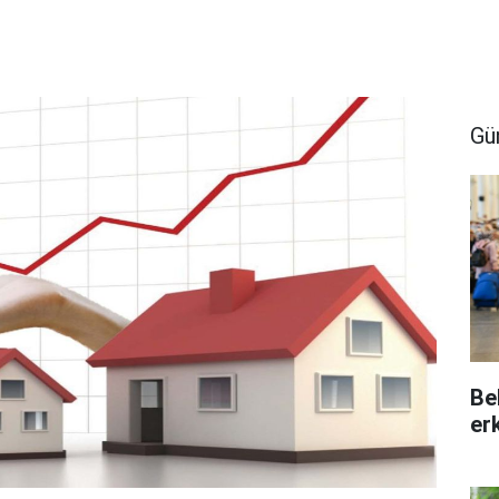
Gü
Be
er