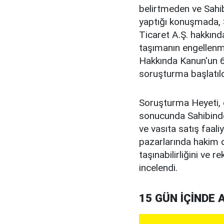
belirtmeden ve Sahi
yaptığı konuşmada, S
Ticaret A.Ş. hakkınd
taşımanın engellenm
Hakkında Kanun'un 6.
soruşturma başlatıldı
Soruşturma Heyeti, 
sonucunda Sahibinden
ve vasıta satış faali
pazarlarında hakim 
taşınabilirliğini ve re
incelendi.
15 GÜN İÇİNDE