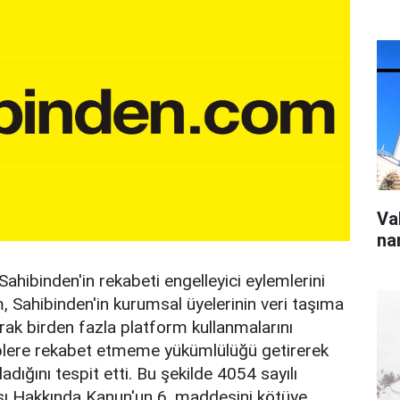
Va
na
ahibinden'in rekabeti engelleyici eylemlerini
, Sahibinden'in kurumsal üyelerinin veri taşıma
arak birden fazla platform kullanmalarını
kiplere rekabet etmeme yükümlülüğü getirerek
ladığını tespit etti. Bu şekilde 4054 sayılı
ı Hakkında Kanun'un 6. maddesini kötüye