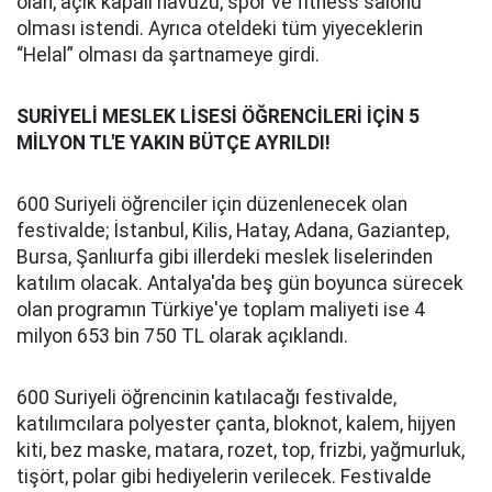
olan, açık kapalı havuzu, spor ve fitness salonu
olması istendi. Ayrıca oteldeki tüm yiyeceklerin
“Helal” olması da şartnameye girdi.
SURİYELİ MESLEK LİSESİ ÖĞRENCİLERİ İÇİN 5
MİLYON TL'E YAKIN BÜTÇE AYRILDI!
600 Suriyeli öğrenciler için düzenlenecek olan
festivalde; İstanbul, Kilis, Hatay, Adana, Gaziantep,
Bursa, Şanlıurfa gibi illerdeki meslek liselerinden
katılım olacak. Antalya'da beş gün boyunca sürecek
olan programın Türkiye'ye toplam maliyeti ise 4
milyon 653 bin 750 TL olarak açıklandı.
600 Suriyeli öğrencinin katılacağı festivalde,
katılımcılara polyester çanta, bloknot, kalem, hijyen
kiti, bez maske, matara, rozet, top, frizbi, yağmurluk,
tişört, polar gibi hediyelerin verilecek. Festivalde