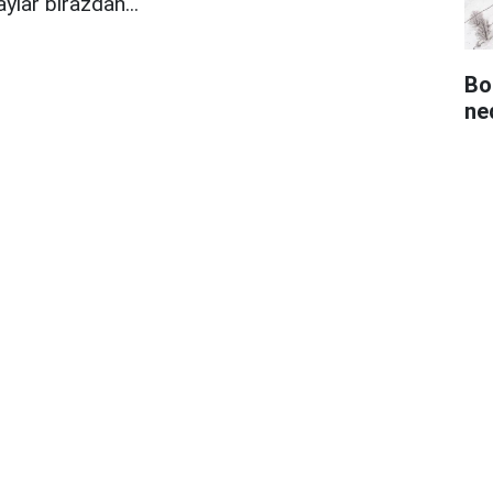
lar birazdan...
Bo
ned