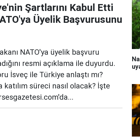
e'nin Şartlarını Kabul Etti
NATO'ya Üyelik Başvurusunu
 Bakanı NATO'ya üyelik başvuru
Na
adığını resmi açıklama ile duyurdu.
uy
oru İsveç ile Türkiye anlaştı mı?
 katılım süreci nasıl olacak? İşte
ursesgazetesi.com'da...