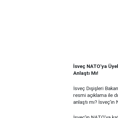
İsveç NATO'ya Üyeli
Anlaştı Mı!
İsveç Dışişleri Baka
resmi açıklama ile du
anlaştı mı? İsveç'in
İsveç'in NATO'ya kat