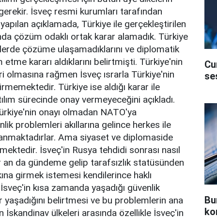
gerekir. İsveç resmi kurumları tarafından
yapılan açıklamada, Türkiye ile gerçekleştirilen
a çözüm odaklı ortak karar alamadık. Türkiye
elerde çözüme ulaşamadıklarını ve diplomatik
tme kararı aldıklarını belirtmişti. Türkiye'nin
Cu
eri olmasına rağmen İsveç ısrarla Türkiye'nin
se
tirmemektedir. Türkiye ise aldığı karar ile
ılım sürecinde onay vermeyeceğini açıkladı.
ürkiye'nin onayı olmadan NATO'ya
ik problemleri akıllarına gelince herkes ile
sanmaktadırlar. Ama siyaset ve diplomaside
ektedir. İsveç'in Rusya tehdidi sonrası nasıl
ir an da gündeme gelip tarafsızlık statüsünden
kına girmek istemesi kendilerince haklı
 İsveç'in kısa zamanda yaşadığı güvenlik
Bu
ır yaşadığını belirtmesi ve bu problemlerin ana
ko
n İskandinav ülkeleri arasında özellikle İsveç'in