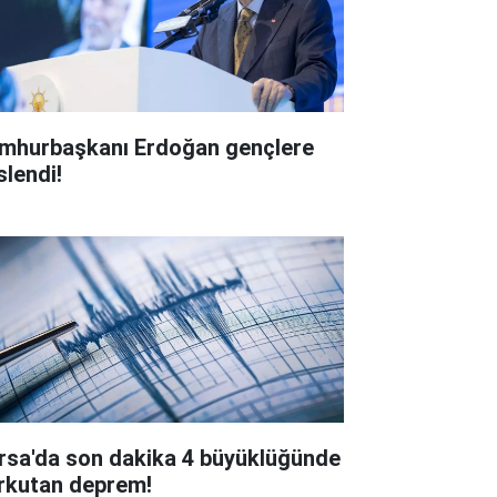
mhurbaşkanı Erdoğan gençlere
slendi!
rsa'da son dakika 4 büyüklüğünde
rkutan deprem!