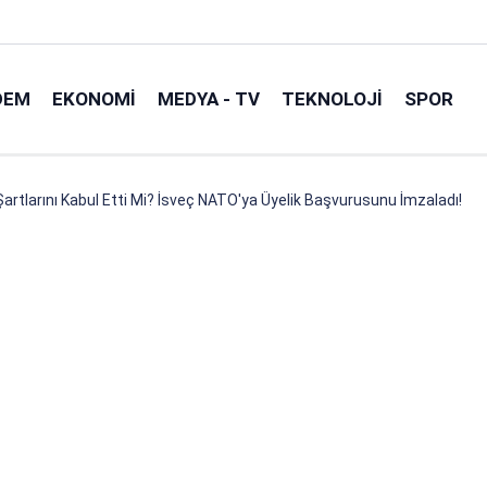
DEM
EKONOMI
MEDYA - TV
TEKNOLOJI
SPOR
Şartlarını Kabul Etti Mi? İsveç NATO'ya Üyelik Başvurusunu İmzaladı!