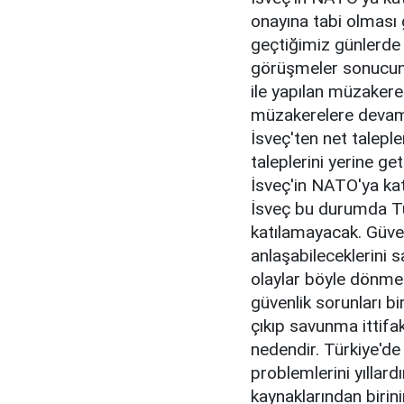
onayına tabi olması 
geçtiğimiz günlerde 
görüşmeler sonucund
ile yapılan müzaker
müzakerelere devam e
İsveç'ten net talepl
taleplerini yerine ge
İsveç'in NATO'ya kat
İsveç bu durumda T
katılamayacak. Güvenl
anlaşabileceklerini 
olaylar böyle dönmem
güvenlik sorunları b
çıkıp savunma ittifa
nedendir. Türkiye'de
problemlerini yıllard
kaynaklarından birini