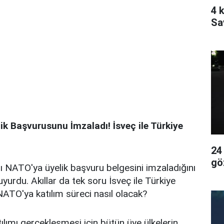
4 k
Sa
k Başvurusunu İmzaladı! İsveç ile Türkiye
24
gö
nı NATO'ya üyelik başvuru belgesini imzaladığını
yurdu. Akıllar da tek soru İsveç ile Türkiye
 NATO'ya katılım süreci nasıl olacak?
ılımı gerçekleşmesi için bütün üye ülkelerin