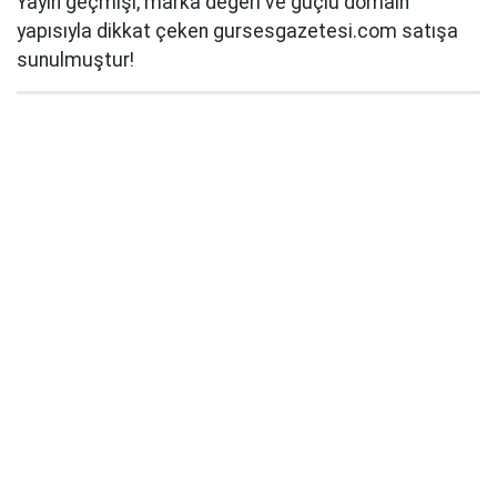
Yayın geçmişi, marka değeri ve güçlü domain
yapısıyla dikkat çeken gursesgazetesi.com satışa
sunulmuştur!