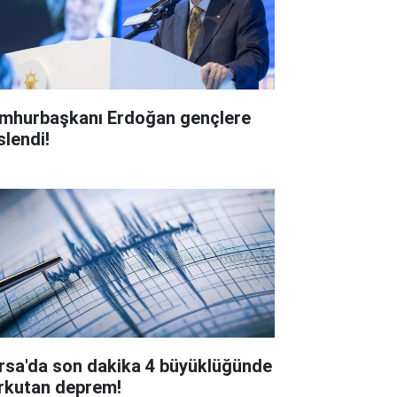
mhurbaşkanı Erdoğan gençlere
slendi!
rsa'da son dakika 4 büyüklüğünde
rkutan deprem!