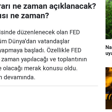
rarı ne zaman açıklanacak?
ısı ne zaman?
risinde düzenlenecek olan FED
 tüm Dünya'dan vatandaşlar
Na
 yapmaya başladı. Özellikle FED
uy
e zaman yapılacağı ve toplantının
ne olacağı merak konusu oldu.
in devamında.