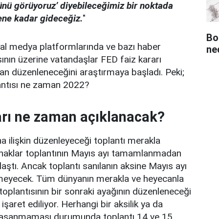
nü görüyoruz’ diyebileceğimiz bir noktada
ne kadar gideceğiz.
"
Bo
al medya platformlarında ve bazı haber
ned
sının üzerine vatandaşlar FED faiz kararı
an düzenleneceğini araştırmaya başladı. Peki;
lantısı ne zaman 2022?
arı ne zaman açıklanacak?
na ilişkin düzenleyeceği toplantı merakla
ynaklar toplantının Mayıs ayı tamamlanmadan
aştı. Ancak toplantı sanılanın aksine Mayıs ayı
nmeyecek. Tüm dünyanın merakla ve heyecanla
 toplantısının bir sonraki ayağının düzenleneceği
 işaret ediliyor. Herhangi bir aksilik ya da
aşanmaması durumunda toplantı 14 ve 15