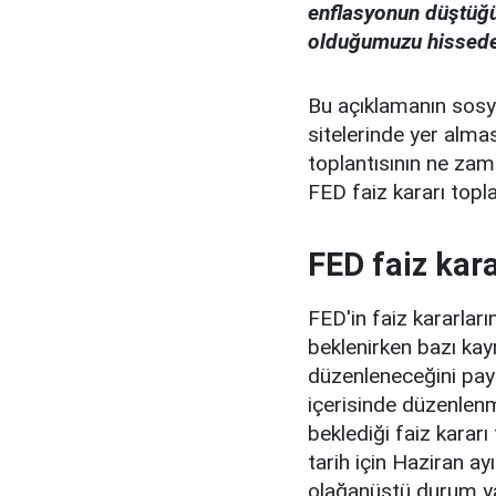
enflasyonun düştüğü
olduğumuzu hissede
Bu açıklamanın sosy
sitelerinde yer alma
toplantısının ne zam
FED faiz kararı top
FED faiz kar
FED'in faiz kararları
beklenirken bazı ka
düzenleneceğini payl
içerisinde düzenle
beklediği faiz kararı
tarih için Haziran ayı
olağanüstü durum y