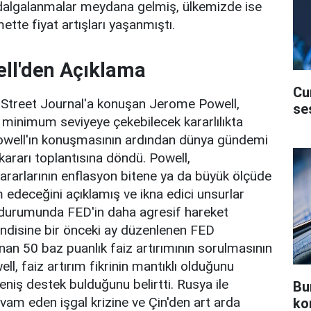
dalgalanmalar meydana gelmiş, ülkemizde ise
ette fiyat artışları yaşanmıştı.
ll'den Açıklama
Cu
 Street Journal'a konuşan Jerome Powell,
se
i minimum seviyeye çekebilecek kararlılıkta
. Powell'ın konuşmasının ardından dünya gündemi
kararı toplantısına döndü. Powell,
ararlarının enflasyon bitene ya da büyük ölçüde
edeceğini açıklamış ve ikna edici unsurlar
durumunda FED'in daha agresif hareket
Kendisine bir önceki ay düzenlenen FED
nan 50 baz puanlık faiz artırımının sorulmasının
l, faiz artırım fikrinin mantıklı olduğunu
 geniş destek bulduğunu belirtti. Rusya ile
Bu
am eden işgal krizine ve Çin'den art arda
ko