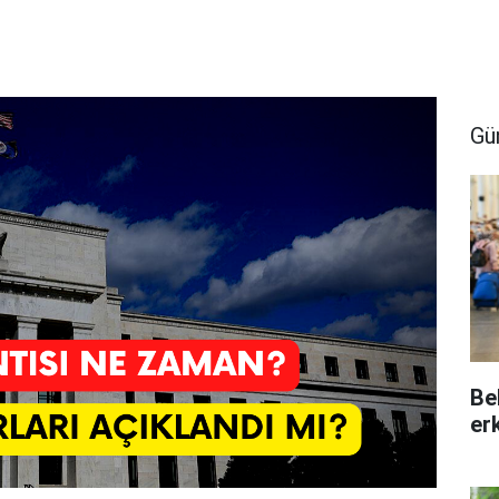
Gü
Be
er