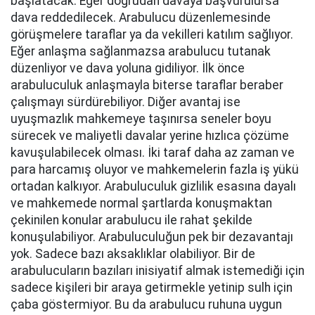
başlatacak. Eğer doğrudan davaya başvurulursa
dava reddedilecek. Arabulucu düzenlemesinde
görüşmelere taraflar ya da vekilleri katılım sağlıyor.
Eğer anlaşma sağlanmazsa arabulucu tutanak
düzenliyor ve dava yoluna gidiliyor. İlk önce
arabuluculuk anlaşmayla biterse taraflar beraber
çalışmayı sürdürebiliyor. Diğer avantaj ise
uyuşmazlık mahkemeye taşınırsa seneler boyu
sürecek ve maliyetli davalar yerine hızlıca çözüme
kavuşulabilecek olması. İki taraf daha az zaman ve
para harcamış oluyor ve mahkemelerin fazla iş yükü
ortadan kalkıyor. Arabuluculuk gizlilik esasına dayalı
ve mahkemede normal şartlarda konuşmaktan
çekinilen konular arabulucu ile rahat şekilde
konuşulabiliyor. Arabuluculuğun pek bir dezavantajı
yok. Sadece bazı aksaklıklar olabiliyor. Bir de
arabulucuların bazıları inisiyatif almak istemediği için
sadece kişileri bir araya getirmekle yetinip sulh için
çaba göstermiyor. Bu da arabulucu ruhuna uygun