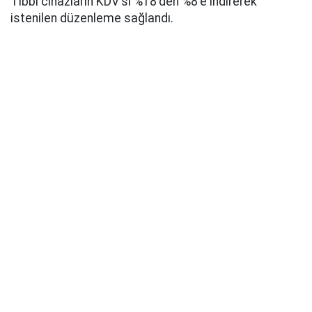
Tıbbi cihazların KDV'si %18'den %8'e indirerek
istenilen düzenleme sağlandı.