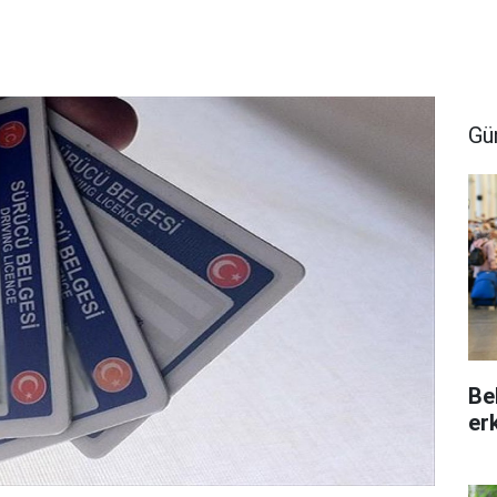
Gü
Be
er