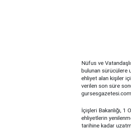
Nüfus ve Vatandaşlık
bulunan sürücülere u
ehliyet alan kişiler i
verilen son süre son
gursesgazetesi.com'
İçişleri Bakanlığı, 
ehliyetlerin yenilenm
tarihine kadar uzatmı