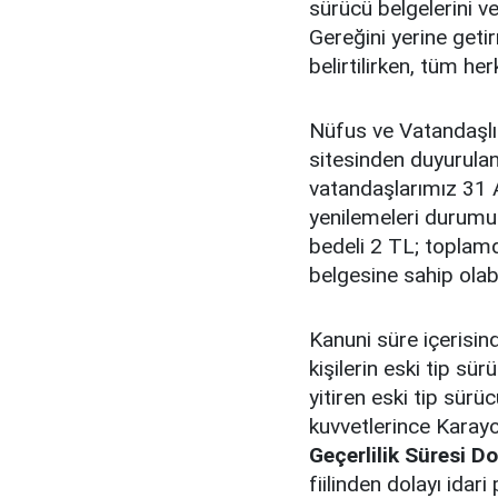
sürücü belgelerini v
Gereğini yerine geti
belirtilirken, tüm he
Nüfus ve Vatandaşlık
sitesinden duyurulan
vatandaşlarımız 31 A
yenilemeleri durumun
bedeli 2 TL; toplam
belgesine sahip olabi
Kanuni süre içerisin
kişilerin eski tip sürü
yitiren eski tip sürüc
kuvvetlerince Karay
Geçerlilik Süresi D
fiilinden dolayı idari