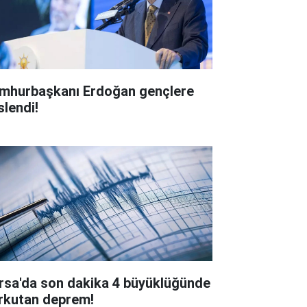
mhurbaşkanı Erdoğan gençlere
slendi!
rsa'da son dakika 4 büyüklüğünde
rkutan deprem!