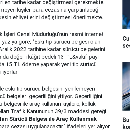
erilen tarihe kadar değiştirmesi gerekmekte.
rmeyen kişiler para cezasına çarptırılacağı
rkesin ehliyetlerini değiştirmesi önerilmekte.
 İşleri Genel Müdürlüğü'nün resmi internet
Cu
 yazıya göre; "Eski tip sürücü belgesi olan
se
ralık 2022 tarihine kadar sürücü belgelerini
da değerli kâğıt bedeli 13 TL&vakıf payı
da 15 TL ödeme yaparak yeni tip sürücü
liyorlar.
de eski tip sürücü belgesini yenilemeyen
cü belgeleri geçerliliğini yitiyor. Geçerliliğini
ü belgesi ile araç kullanan kişilere; kolluk
olları Trafik Kanununun 39/3 maddesi gereği
olan Sürücü Belgesi ile Araç Kullanmak
Bu
 para cezası uygulanacaktır." ifadeleri yer alıyor.
ko