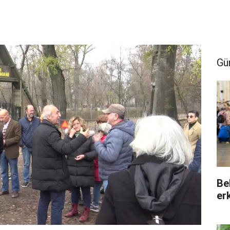
Gü
Be
er