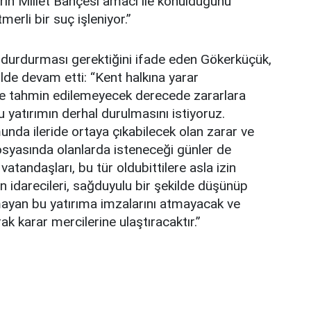
in Millet Bahçesi amacı ile konulduğunu
erli bir suç işleniyor.”
 durdurması gerektiğini ifade eden Gökerküçük,
lde devam etti: “Kent halkına yarar
e tahmin edilemeyecek derecede zararlara
 yatırımın derhal durulmasını istiyoruz.
da ileride ortaya çıkabilecek olan zarar ve
osyasında olanlarda isteneceği günler de
vatandaşları, bu tür oldubittilere asla izin
n idarecileri, sağduyulu bir şekilde düşünüp
ayan bu yatırıma imzalarını atmayacak ve
rak karar mercilerine ulaştıracaktır.”