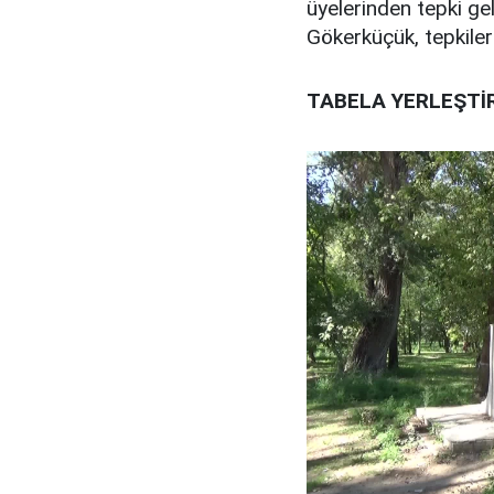
üyelerinden tepki g
Gökerküçük, tepkileri 
TABELA YERLEŞTİR