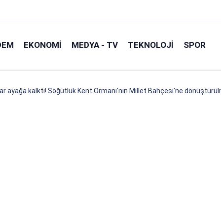
DEM
EKONOMI
MEDYA - TV
TEKNOLOJI
SPOR
ar ayağa kalktı! Söğütlük Kent Ormanı'nın Millet Bahçesi'ne dönüştürülm