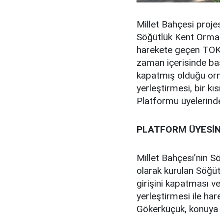
Millet Bahçesi proje
Söğütlük Kent Ormanı
harekete geçen TOKİ,
zaman içerisinde baş
kapatmış olduğu orman
yerleştirmesi, bir kı
Platformu üyelerinde
PLATFORM ÜYESİN
Millet Bahçesi’nin S
olarak kurulan Söğü
girişini kapatması ve
yerleştirmesi ile ha
Gökerküçük, konuya i