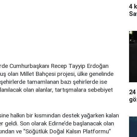
4 k
Sa
rde Cumhurbaşkanı Recep Tayyip Erdoğan
ş olan Millet Bahçesi projesi, ülke genelinde
ı şehirlerde tamamlanan bazı şehirlerde ise
lanılacak olan alanlar, tartışmalara sebebiyet
24
gö
sine halkın bir kısmından destek yağarken kalan
er geldi. Son olarak Edirne’de başlanacak olan
lkından ve “Söğütlük Doğal Kalsın Platformu”