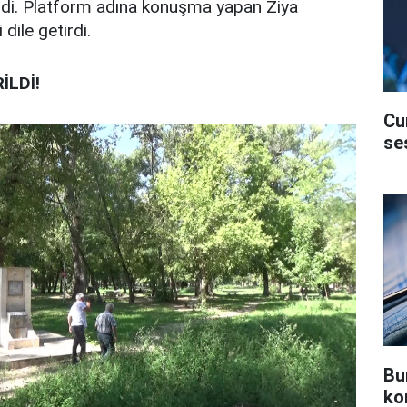
eldi. Platform adına konuşma yapan Ziya
dile getirdi.
İLDİ!
Cu
se
Bu
ko