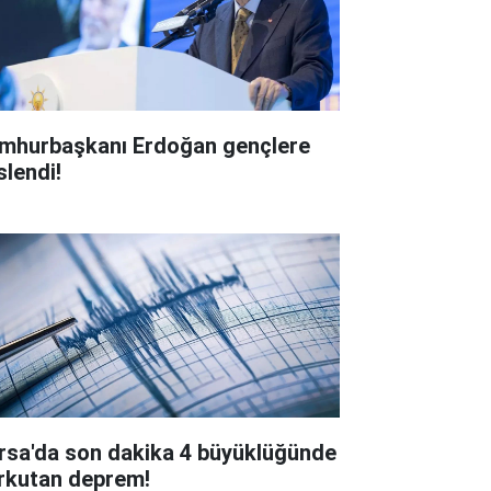
mhurbaşkanı Erdoğan gençlere
slendi!
rsa'da son dakika 4 büyüklüğünde
rkutan deprem!