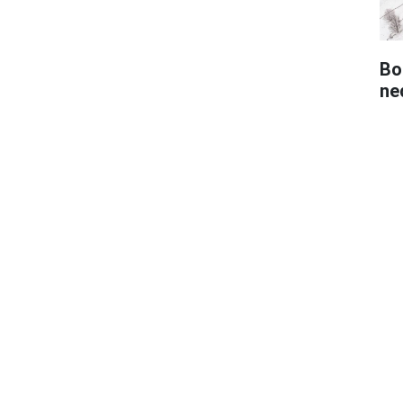
Bo
ned