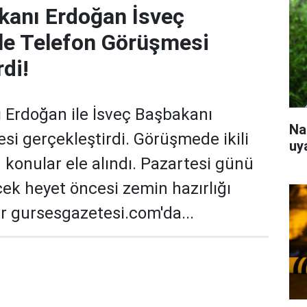
anı Erdoğan İsveç
le Telefon Görüşmesi
di!
Erdoğan ile İsveç Başbakanı
Na
si gerçekleştirdi. Görüşmede ikili
uy
n konular ele alındı. Pazartesi günü
cek heyet öncesi zemin hazırlığı
ar gursesgazetesi.com'da...