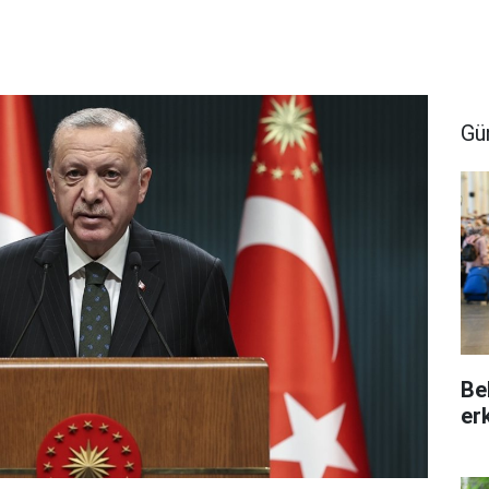
Gü
Be
er