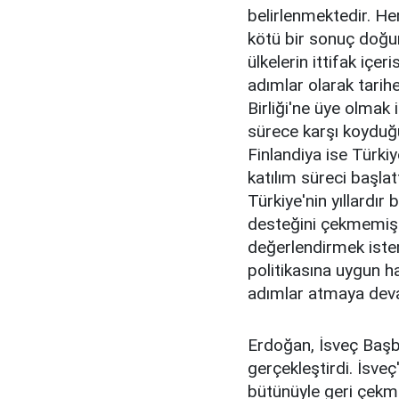
belirlenmektedir. He
kötü bir sonuç doğu
ülkelerin ittifak içe
adımlar olarak tarih
Birliği'ne üye olmak 
sürece karşı koyduğu
Finlandiya ise Türkiy
katılım süreci başla
Türkiye'nin yıllardır
desteğini çekmemişti
değerlendirmek iste
politikasına uygun h
adımlar atmaya dev
Erdoğan, İsveç Başb
gerçekleştirdi. İsve
bütünüyle geri çekmes