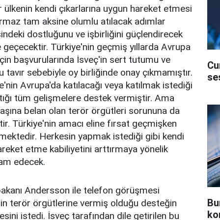
r ülkenin kendi çıkarlarına uygun hareket etmesi
rmaz tam aksine olumlu atılacak adımlar
risindeki dostluğunu ve işbirliğini güçlendirecek
e geçecektir. Türkiye'nin geçmiş yıllarda Avrupa
için başvurularında İsveç'in sert tutumu ve
Cu
 tavır sebebiyle oy birliğinde onay çıkmamıştır.
se
e'nin Avrupa'da katılacağı veya katılmak istediği
ttığı tüm gelişmelere destek vermiştir. Ama
 başına belan olan terör örgütleri sorununa da
r. Türkiye'nin amacı eline fırsat geçmişken
mektedir. Herkesin yapmak istediği gibi kendi
areket etme kabiliyetini arttırmaya yönelik
am edecek.
akanı Andersson ile telefon görüşmesi
Bu
ç'in terör örgütlerine vermiş olduğu desteğin
ko
ini istedi. İsveç tarafından dile getirilen bu