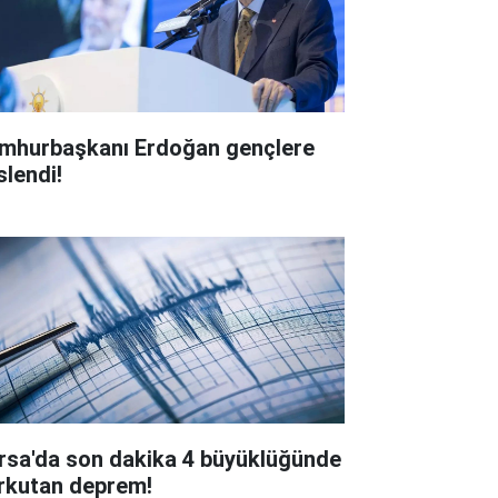
mhurbaşkanı Erdoğan gençlere
slendi!
rsa'da son dakika 4 büyüklüğünde
rkutan deprem!