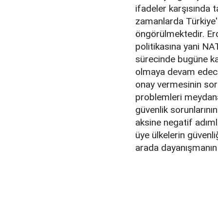
ifadeler karşısında 
zamanlarda Türkiye'n
öngörülmektedir. Er
politikasına yani NA
sürecinde bugüne kad
olmaya devam edeceğ
onay vermesinin sorun
problemleri meydana 
güvenlik sorunların
aksine negatif adımlar
üye ülkelerin güvenli
arada dayanışmanın 