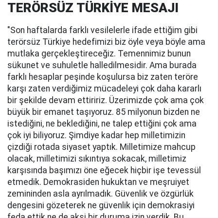
TERÖRSÜZ TÜRKİYE MESAJI
"Son haftalarda farklı vesilelerle ifade ettiğim gibi
terörsüz Türkiye hedefimizi biz öyle veya böyle ama
mutlaka gerçekleştireceğiz. Temennimiz bunun
sükunet ve suhuletle halledilmesidir. Ama burada
farklı hesaplar peşinde koşulursa biz zaten teröre
karşı zaten verdiğimiz mücadeleyi çok daha kararlı
bir şekilde devam ettiririz. Üzerimizde çok ama çok
büyük bir emanet taşıyoruz. 85 milyonun bizden ne
istediğini, ne beklediğini, ne talep ettiğini çok ama
çok iyi biliyoruz. Şimdiye kadar hep milletimizin
çizdiği rotada siyaset yaptık. Milletimize mahcup
olacak, milletimizi sıkıntıya sokacak, milletimiz
karşısında başımızı öne eğecek hiçbir işe tevessül
etmedik. Demokrasiden hukuktan ve meşruiyet
zemininden asla ayrılmadık. Güvenlik ve özgürlük
dengesini gözeterek ne güvenlik için demokrasiyi
feda ettik ne de aksi bir duruma izin verdik. Bu