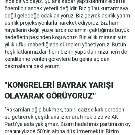
ince bir yoldayız. Şu ana kadar yaptıklarımız elbette
önemlidir ancak yeterli değildir. Biz günü kurtarmaya
değil geleceğe odaklanıyoruz. Biz çeyrek asırlık yarım
asırlık projeksiyonlarla hareket ediyoruz. Biz ham
hayallerin değil, yüzyıllardır özlemini çektiğimiz büyük
hedeflerin peşinden koşuyoruz. Bin yıllık mirasın yüz
yıllık ufku rehberliğinde süreçleri yönetiyoruz. Bütün
teşkilatlarımızdan hem bizim yaptıklarımıza hem de
kendilerine verilen görevlere bu geniş açıdan
bakmalarını bekliyorum.
"KONGRELERİ BAYRAK YARIŞI
OLAYARAK GÖRÜYORUZ"
"Rakamları eğip bükmek, tabiri caizse kırk dereden
su getirerek çeşitli analizler üretmek bize ve AK
Parti'ye asla yakışmaz. Bizim hedefimiz partimizin oy
oranını yüzde 50'nin altına düşürmemektir. Bizim