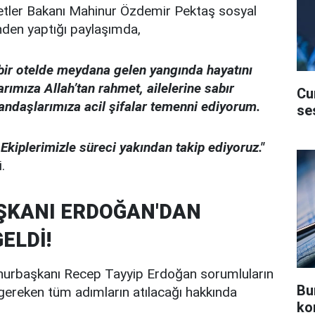
etler Bakanı Mahinur Özdemir Pektaş sosyal
den yaptığı paylaşımda,
 bir otelde meydana gelen yangında hayatını
ımıza Allah’tan rahmet, ailelerine sabır
Cu
tandaşlarımıza acil şifalar temenni ediyorum.
se
kiplerimizle süreci yakından takip ediyoruz."
.
KANI ERDOĞAN'DAN
ELDİ!
urbaşkanı Recep Tayyip Erdoğan sorumluların
Bu
 gereken tüm adımların atılacağı hakkında
ko