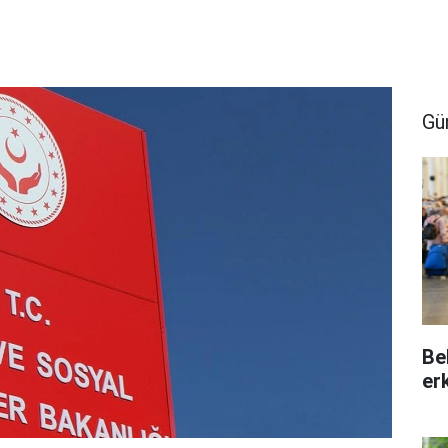
Gü
Be
er