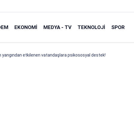
DEM
EKONOMI
MEDYA - TV
TEKNOLOJI
SPOR
an yangından etkilenen vatandaşlara psikososyal destek!