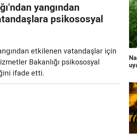
ığı'ndan yangından
atandaşlara psikososyal
angından etkilenen vatandaşlar için
Na
Hizmetler Bakanlığı psikososyal
uy
ini ifade etti.