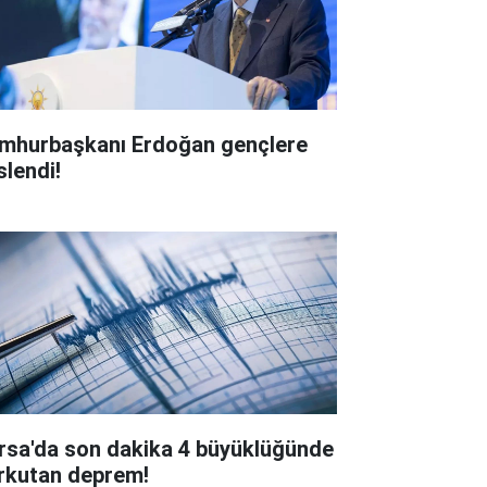
mhurbaşkanı Erdoğan gençlere
slendi!
rsa'da son dakika 4 büyüklüğünde
rkutan deprem!