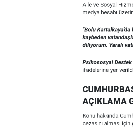
Aile ve Sosyal Hizm
medya hesabı üzerin
"Bolu Kartalkaya'da
kaybeden vatandaşlar
diliyorum. Yaralı va
Psikososyal Destek E
ifadelerine yer verildi
CUMHURBAŞ
AÇIKLAMA G
Konu hakkında Cumh
cezasını alması için