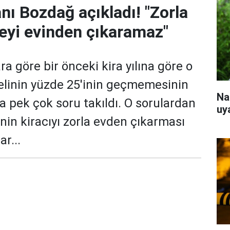
nı Bozdağ açıkladı! "Zorla
eyi evinden çıkaramaz"
ra göre bir önceki kira yılına göre o
elinin yüzde 25'inin geçmemesinin
Na
a pek çok soru takıldı. O sorulardan
uy
inin kiracıyı zorla evden çıkarması
ar...