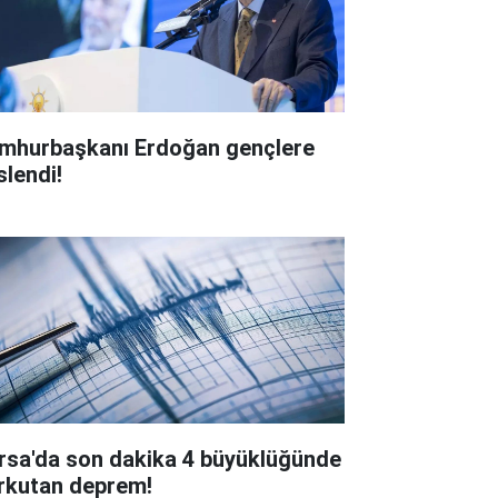
mhurbaşkanı Erdoğan gençlere
slendi!
rsa'da son dakika 4 büyüklüğünde
rkutan deprem!