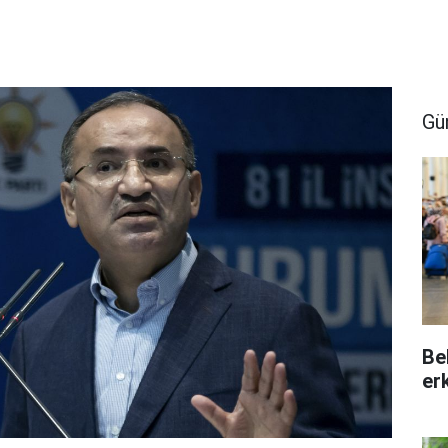
Gü
Be
er