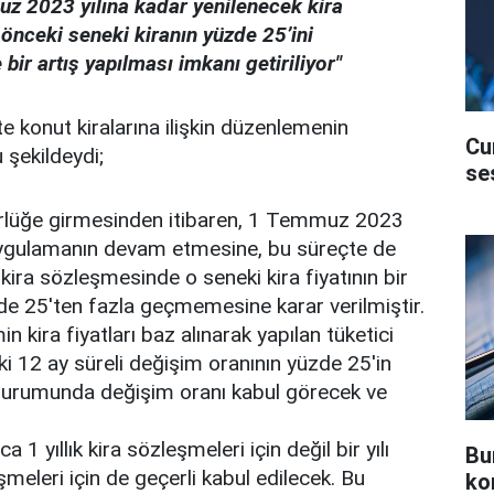
 2023 yılına kadar yenilenecek kira
önceki seneki kiranın yüzde 25’ini
ir artış yapılması imkanı getiriliyor"
kte konut kiralarına ilişkin düzenlemenin
Cu
 şekildeydi;
se
rlüğe girmesinden itibaren, 1 Temmuz 2023
 uygulamanın devam etmesine, bu süreçte de
kira sözleşmesinde o seneki kira fiyatının bir
zde 25'ten fazla geçmemesine karar verilmiştir.
n kira fiyatları baz alınarak yapılan tüketici
ki 12 ay süreli değişim oranının yüzde 25'in
 durumunda değişim oranı kabul görecek ve
a 1 yıllık kira sözleşmeleri için değil bir yılı
Bu
meleri için de geçerli kabul edilecek. Bu
ko