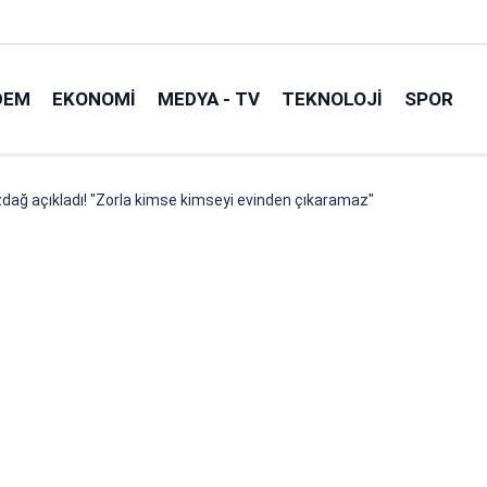
DEM
EKONOMI
MEDYA - TV
TEKNOLOJI
SPOR
dağ açıkladı! "Zorla kimse kimseyi evinden çıkaramaz"