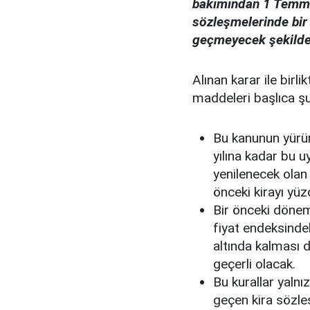
bakımından 1 Temmuz
sözleşmelerinde bir 
geçmeyecek şekilde b
Alınan karar ile birli
maddeleri başlıca şu
Bu kanunun yürü
yılına kadar bu
yenilenecek olan 
önceki kirayı yü
Bir önceki dönemi
fiyat endeksinde
altında kalması
geçerli olacak.
Bu kurallar yalnızc
geçen kira sözleş