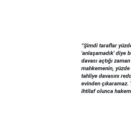
“Şimdi taraflar yüz
'anlaşamadık' diye b
davası açtığı zaman
mahkemenin, yüzde 25
tahliye davasını red
evinden çıkaramaz. 
ihtilaf olunca hakem 