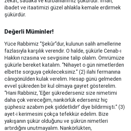
zekât, sadaka ve kurbanlarımız şükürdür. İman,
ibadet ve itaatimizi güzel ahlakla kemale erdirmek
şükürdür.
Değerli Müminler!
Yüce Rabbimiz “Şekûr”dur, kulunun salih amellerine
fazlasıyla karşılık verendir. O halde, şükürle Cenab-ı
Hakkın rızasına ve sevgisine talip olalım. Ömrümüze
şükürle bereket katalım. “Nihayet o gün nimetlerden
elbette sorguya çekileceksiniz.” (2) ilahi fermanına
cânıgönülden kulak verelim. Hesap günü gelmeden
evvel şükreden bir kul olmaya gayret gösterelim.
“Hani Rabbiniz, ‘Eğer şükrederseniz size nimetimi
daha çok vereceğim, nankörlük ederseniz hiç
şüphesiz azabım pek şiddetlidir!’ diye bildirmişti.” (3)
ayet-i kerimesini çokça tefekkür edelim. Bize
yakışanın şükür olduğunu ve şükrün nimetleri
artırdığını unutmayalım. Nankörlükten,