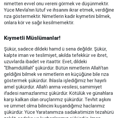
nimetten evvel onu vereni görmek ve düşünmektir.
Yüce Mevla’nın lütuf ve ihsanını ikrar etmek, verdiğine
rıza göstermektir. Nimetlerin kadir kıymetini bilmek,
onlara kör ve sağır kesilmemektir.
Kıymetli Müslümanlar!
Şükür, sadece dildeki hamd ü sena değildir. Şükür,
kalpte iman ve teslimiyet, akılda tefekkür ve ibret,
uzuvlarda ibadet ve itaattir. Evet, dildeki
“Elhamdülillah” şükürdür. Bütün nimetlerin Allah’tan
geldiğini bilmek ve nimetlerin en küçüğüne bile rıza
göstermek şükürdür. İhlasla işlediğimiz her hayırlı
amel şükürdür. Allah’ı anma vesilesi, samimiyet
ifadesi namazlarımız şükürdür. Kötülük ve günahlara
karşı kalkan olan oruçlarımız şükürdür. Tevhit aşkını
ve ümmet olma bilincini kuşandığımız haclarımız
şükürdür. Yüce Yaratanımıza sadakatimizin tezahürü