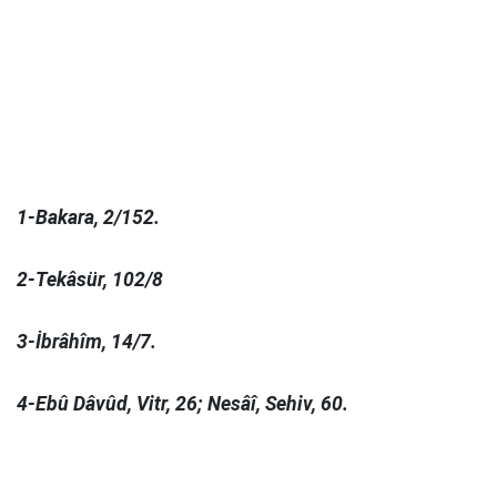
1-
Bakara, 2/152.
2-Tekâsür, 102/8
3-İbrâhîm, 14/7.
4-Ebû Dâvûd, Vitr, 26; Nesâî, Sehiv, 60.