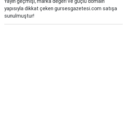
Yayın geçmişi, marka değeri ve güçlü domain
yapısıyla dikkat çeken gursesgazetesi.com satışa
sunulmuştur!