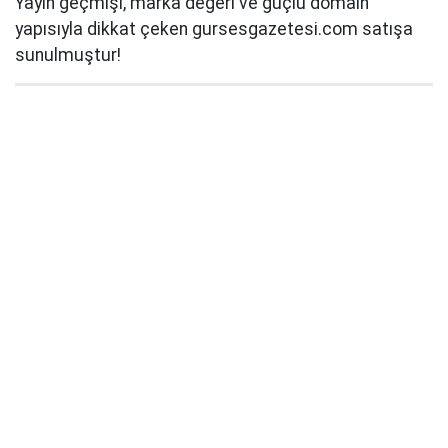
Yayın geçmişi, marka değeri ve güçlü domain
yapısıyla dikkat çeken gursesgazetesi.com satışa
sunulmuştur!