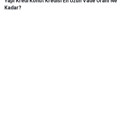
Yapı Kredi Konut Kredisi En Uzun Vade Oranı Ne
Kadar?