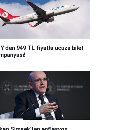
Y'den 949 TL fiyatla ucuza bilet
mpanyası!
kan Şimşek'ten enflasyon