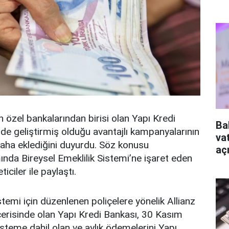
 özel bankalarından birisi olan Yapı Kredi
Ba
e geliştirmiş olduğu avantajlı kampanyalarının
va
 daha eklediğini duyurdu. Söz konusu
aç
da Bireysel Emeklilik Sistemi’ne işaret eden
ticiler ile paylaştı.
stemi için düzenlenen poliçelere yönelik Allianz
i içerisinde olan Yapı Kredi Bankası, 30 Kasım
 sisteme dahil olan ve aylık ödemelerini Yapı