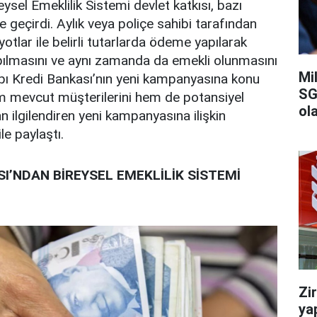
eysel Emeklilik Sistemi devlet katkısı, bazı
 geçirdi. Aylık veya poliçe sahibi tarafından
yotlar ile belirli tutarlarda ödeme yapılarak
pılmasını ve aynı zamanda da emekli olunmasını
Mi
pı Kredi Bankası’nın yeni kampanyasına konu
SG
m mevcut müşterilerini hem de potansiyel
ola
n ilgilendiren yeni kampanyasına ilişkin
ile paylaştı.
SI’NDAN BİREYSEL EMEKLİLİK SİSTEMİ
Zi
ya