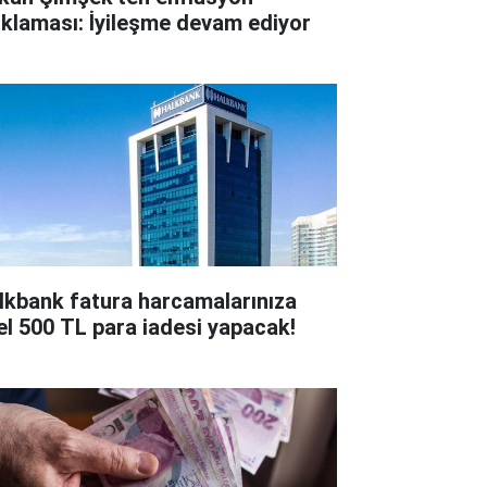
ıklaması: İyileşme devam ediyor
lkbank fatura harcamalarınıza
el 500 TL para iadesi yapacak!