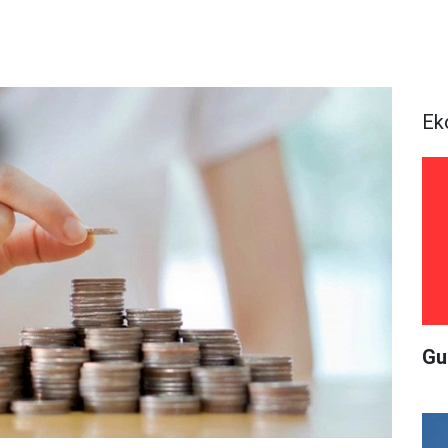
Ek
Gu