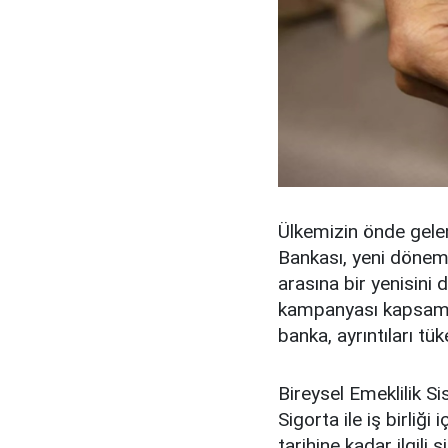
Ülkemizin önde gelen
Bankası, yeni dönemd
arasına bir yenisini
kampanyası kapsamın
banka, ayrıntıları tüke
Bireysel Emeklilik Si
Sigorta ile iş birliğ
tarihine kadar ilgili