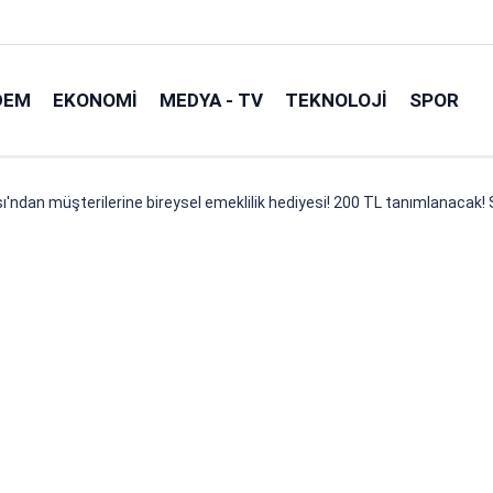
DEM
EKONOMI
MEDYA - TV
TEKNOLOJI
SPOR
ı'ndan müşterilerine bireysel emeklilik hediyesi! 200 TL tanımlanacak!