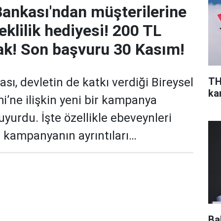
Bankası'ndan müşterilerine
eklilik hediyesi! 200 TL
ak! Son başvuru 30 Kasım!
TH
sı, devletin de katkı verdiği Bireysel
ka
i’ne ilişkin yeni bir kampanya
yurdu. İşte özellikle ebeveynleri
ni kampanyanın ayrıntıları…
Ba