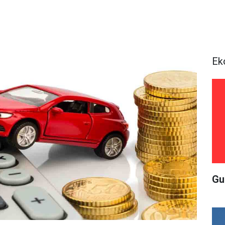
Ek
Gu