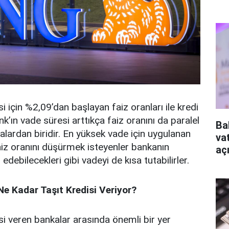
i için %2,09’dan başlayan faiz oranları ile kredi
k’ın vade süresi arttıkça faiz oranını da paralel
Ba
kalardan biridir. En yüksek vade için uygulanan
va
Faiz oranını düşürmek isteyenler bankanın
aç
edebilecekleri gibi vadeyi de kısa tutabilirler.
e Kadar Taşıt Kredisi Veriyor?
si veren bankalar arasında önemli bir yer