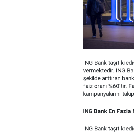
ING Bank taşıt kredis
vermektedir. ING Ban
şekilde arttıran ban
faiz oranı %60’tır. 
kampanyalarını takip 
ING Bank En Fazla N
ING Bank taşıt kredi