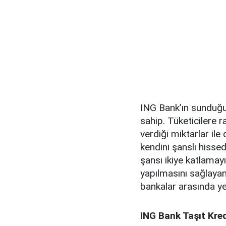
ING Bank’ın sunduğu t
sahip. Tüketicilere 
verdiği miktarlar ile
kendini şanslı hisse
şansı ikiye katlama
yapılmasını sağlay
bankalar arasında yer
ING Bank Taşıt Kred