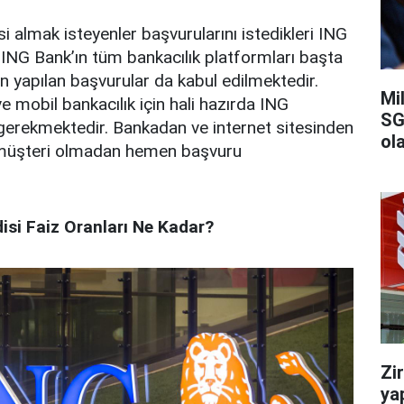
i almak isteyenler başvurularını istedikleri ING
. ING Bank’ın tüm bankacılık platformları başta
 yapılan başvurular da kabul edilmektedir.
Mi
ve mobil bankacılık için hali hazırda ING
SG
gerekmektedir. Bankadan ve internet sitesinden
ola
 müşteri olmadan hemen başvuru
isi Faiz Oranları Ne Kadar?
Zi
ya