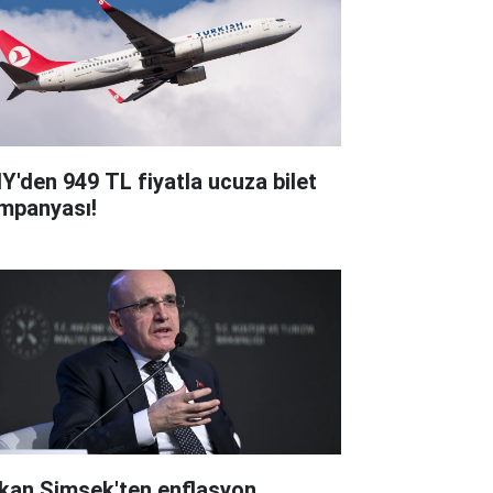
Y'den 949 TL fiyatla ucuza bilet
mpanyası!
kan Şimşek'ten enflasyon