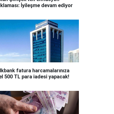
ıklaması: İyileşme devam ediyor
lkbank fatura harcamalarınıza
el 500 TL para iadesi yapacak!