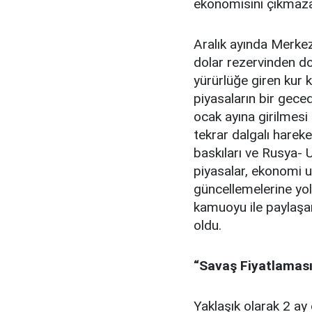
ekonomisini çıkmaza
Aralık ayında Merke
dolar rezervinden do
yürürlüğe giren kur 
piyasaların bir gece
ocak ayına girilmesi i
tekrar dalgalı hareke
baskıları ve Rusya- U
piyasalar, ekonomi u
güncellemelerine yol
kamuoyu ile paylaşa
oldu.
“Savaş Fiyatlaması
Yaklaşık olarak 2 a