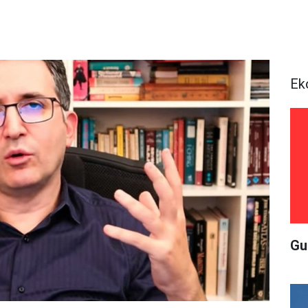
Ek
Gu