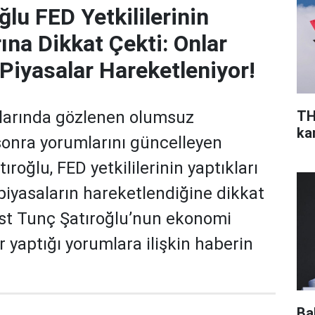
lu FED Yetkililerinin
ına Dikkat Çekti: Onlar
iyasalar Hareketleniyor!
TH
larında gözlenen olumsuz
ka
onra yorumlarını güncelleyen
ıroğlu, FED yetkililerinin yaptıkları
piyasaların hareketlendiğine dikkat
list Tunç Şatıroğlu’nun ekonomi
r yaptığı yorumlara ilişkin haberin
Ba