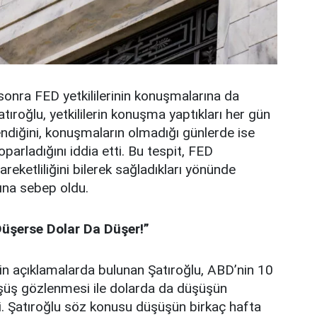
nra FED yetkililerinin konuşmalarına da
tıroğlu, yetkililerin konuşma yaptıkları her gün
endiğini, konuşmaların olmadığı günlerde ise
oparladığını iddia etti. Bu tespit, FED
hareketliliğini bilerek sağladıkları yönünde
ına sebep oldu.
 Düşerse Dolar Da Düşer!”
şkin açıklamalarda bulunan Şatıroğlu, ABD’nin 10
 düşüş gözlenmesi ile dolarda da düşüşün
ti. Şatıroğlu söz konusu düşüşün birkaç hafta