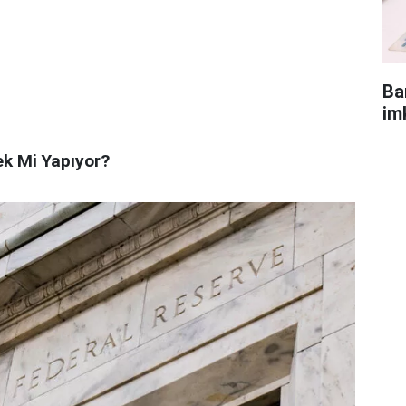
Ba
im
rek Mi Yapıyor?