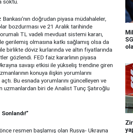
 soktu.
z Bankası’nın doğrudan piyasa müdahaleler,
lar bozdurması ve 21 Aralık tarihinde
Mi
korumalı TL vadeli mevduat sistemi kararı,
SG
de gerilemiş olmasına katkı sağlamış olsa da
ola
le birlikte döviz kurlarında ve altın fiyatlarında
tler gözlendi. FED faiz kararlının piyasa
krayna savaşı etkisi ile yükseliş trendine giren
zmanlarının konuya ilişkin yorumlarını
 açtı. Bu esnada yorumlarını güncelleyen ve
n uzmanlardan biri de Analist Tunç Şatıroğlu
 Sonlandı!”
Zi
ya
y önce resmen başlamış olan Rusya- Ukrayna