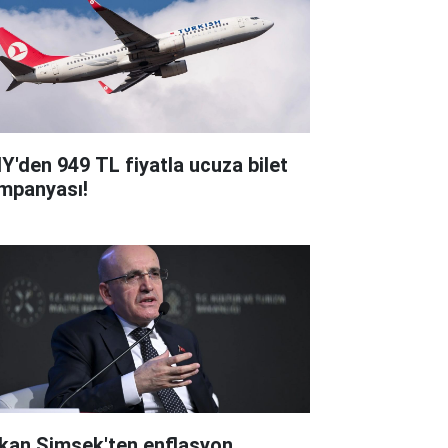
Y'den 949 TL fiyatla ucuza bilet
mpanyası!
kan Şimşek'ten enflasyon