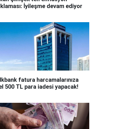
ıklaması: İyileşme devam ediyor
lkbank fatura harcamalarınıza
el 500 TL para iadesi yapacak!