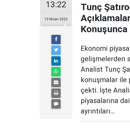
13:22
Tunç Şatıroğ
Açıklamalar
19 Nisan 2022
Konuşunca P
Ekonomi piyasa
gelişmelerden s
Analist Tunç Şat
konuşmalar ile 
çekti. İşte Ana
piyasalarına dai
ayrıntıları…