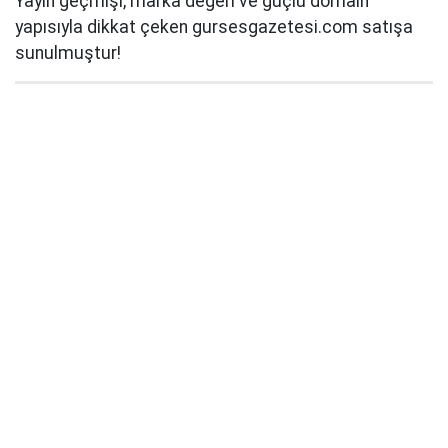
Yayın geçmişi, marka değeri ve güçlü domain
yapısıyla dikkat çeken gursesgazetesi.com satışa
sunulmuştur!