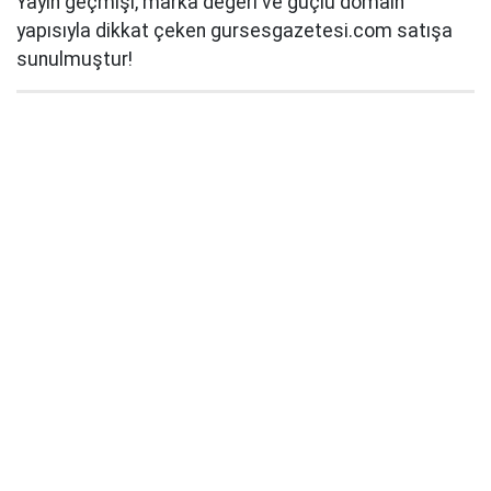
Yayın geçmişi, marka değeri ve güçlü domain
yapısıyla dikkat çeken gursesgazetesi.com satışa
sunulmuştur!